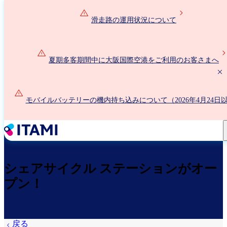
メ
イ
滑走路の運用状況について
ン
コ
ン
夏期多客期間中に大阪国際空港をご利用のお客さまへ
テ
ン
ツ
に
モバイルバッテリーの機内持ち込みについて（2026年4月24日
移
動
シェアサイクル ステーションがオー
プン！
戻る