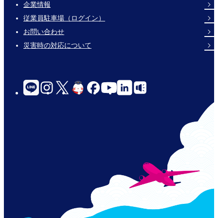
企業情報
Footer
従業員駐車場（ログイン）
Links
お問い合わせ
災害時の対応について
social-
links-
for-
jp-