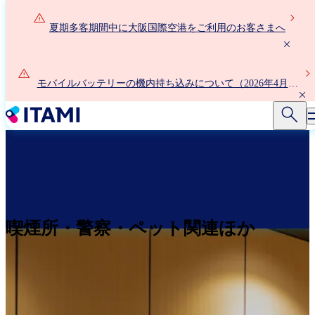
メ
イ
夏期多客期間中に大阪国際空港をご利用のお客さまへ
ン
コ
ン
モバイルバッテリーの機内持ち込みについて（2026年4月24
テ
日以降）
ン
ツ
に
移
動
喫煙所・警察・ペット関連ほか