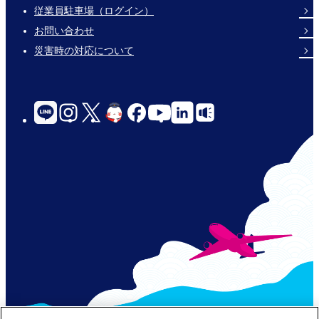
Footer
従業員駐車場（ログイン）
Links
お問い合わせ
災害時の対応について
social-
links-
for-
jp-