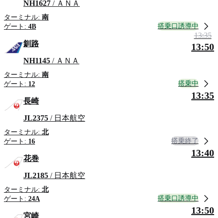
NH1627
/ ＡＮＡ
ターミナル:
南
搭乗口誘導中
ゲート:
4B
13:35
釧路
13:50
NH1145
/ ＡＮＡ
ターミナル:
南
搭乗中
ゲート:
12
13:35
長崎
JL2375
/ 日本航空
ターミナル:
北
搭乗終了
ゲート:
16
13:40
花巻
JL2185
/ 日本航空
ターミナル:
北
搭乗口誘導中
ゲート:
24A
13:50
宮崎