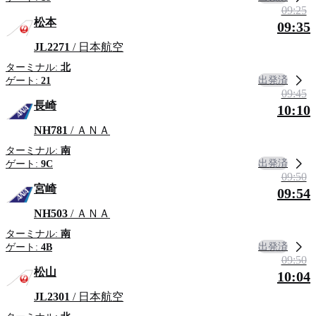
09:25
松本
09:35
JL2271
/ 日本航空
ターミナル:
北
出発済
ゲート:
21
09:45
長崎
10:10
NH781
/ ＡＮＡ
ターミナル:
南
出発済
ゲート:
9C
09:50
宮崎
09:54
NH503
/ ＡＮＡ
ターミナル:
南
出発済
ゲート:
4B
09:50
松山
10:04
JL2301
/ 日本航空