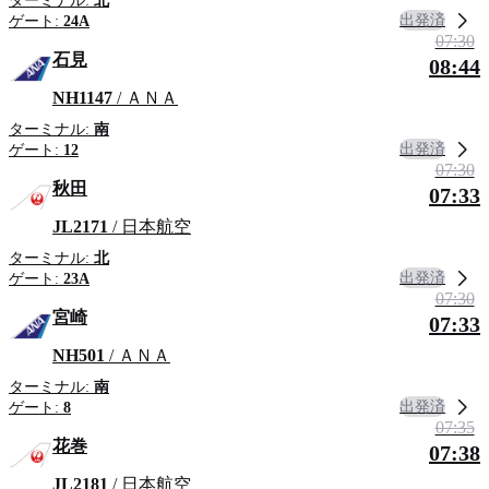
ターミナル:
北
出発済
ゲート:
24A
07:30
石見
08:44
NH1147
/ ＡＮＡ
ターミナル:
南
出発済
ゲート:
12
07:30
秋田
07:33
JL2171
/ 日本航空
ターミナル:
北
出発済
ゲート:
23A
07:30
宮崎
07:33
NH501
/ ＡＮＡ
ターミナル:
南
出発済
ゲート:
8
07:35
花巻
07:38
JL2181
/ 日本航空