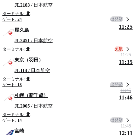
JL2183
/ 日本航空
ターミナル:
北
出発済
ゲート:
24
11:25
屋久島
JL2451
/ 日本航空
欠航
ターミナル:
北
11:25
東京（羽田）
11:35
JL114
/ 日本航空
ターミナル:
北
出発済
ゲート:
18
11:45
札幌（新千歳）
11:46
JL2005
/ 日本航空
ターミナル:
北
出発済
ゲート:
14
11:45
宮崎
12:11