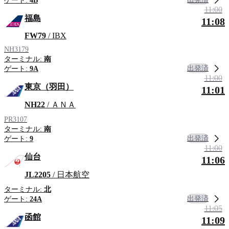
ゲート:
4B
11:00
福島
11:08
FW79
/ IBX
NH3179
ターミナル:
南
出発済
ゲート:
9A
11:00
東京（羽田）
11:01
NH22
/ ＡＮＡ
PR3107
ターミナル:
南
出発済
ゲート:
9
11:00
仙台
11:06
JL2205
/ 日本航空
ターミナル:
北
出発済
ゲート:
24A
11:05
函館
11:09