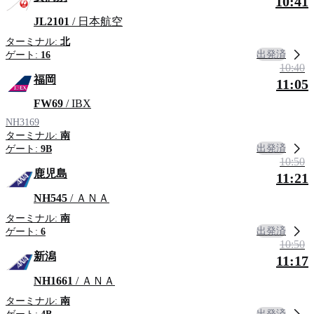
10:41
JL2101
/ 日本航空
ターミナル:
北
出発済
ゲート:
16
10:40
福岡
11:05
FW69
/ IBX
NH3169
ターミナル:
南
出発済
ゲート:
9B
10:50
鹿児島
11:21
NH545
/ ＡＮＡ
ターミナル:
南
出発済
ゲート:
6
10:50
新潟
11:17
NH1661
/ ＡＮＡ
ターミナル:
南
出発済