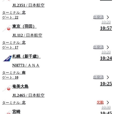
JL2351
/ 日本航空
ターミナル:
北
出発済
ゲート:
22
10:20
東京（羽田）
10:57
JL112
/ 日本航空
ターミナル:
北
出発済
ゲート:
17
10:20
札幌（新千歳）
10:24
NH773
/ ＡＮＡ
ターミナル:
南
出発済
ゲート:
10
10:25
奄美大島
JL2465
/ 日本航空
欠航
ターミナル:
北
10:30
宮崎
10:45