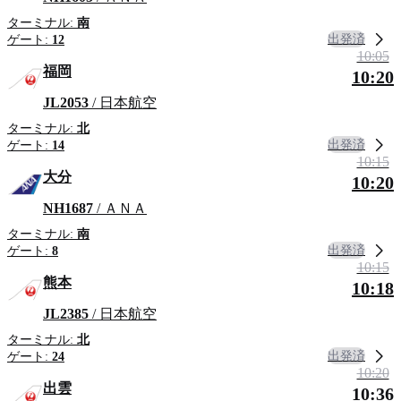
ターミナル:
南
出発済
ゲート:
12
10:05
福岡
10:20
JL2053
/ 日本航空
ターミナル:
北
出発済
ゲート:
14
10:15
大分
10:20
NH1687
/ ＡＮＡ
ターミナル:
南
出発済
ゲート:
8
10:15
熊本
10:18
JL2385
/ 日本航空
ターミナル:
北
出発済
ゲート:
24
10:20
出雲
10:36