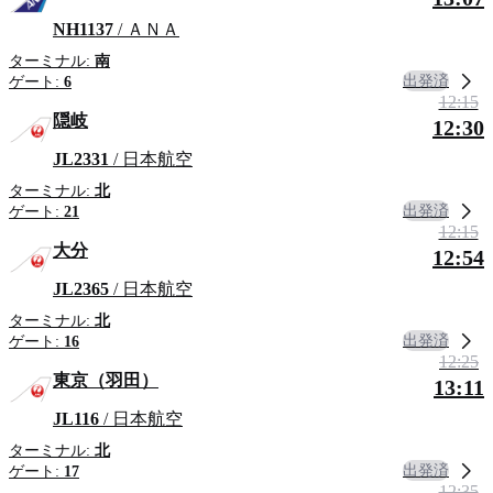
NH1137
/ ＡＮＡ
ターミナル:
南
出発済
ゲート:
6
12:15
隠岐
12:30
JL2331
/ 日本航空
ターミナル:
北
出発済
ゲート:
21
12:15
大分
12:54
JL2365
/ 日本航空
ターミナル:
北
出発済
ゲート:
16
12:25
東京（羽田）
13:11
JL116
/ 日本航空
ターミナル:
北
出発済
ゲート:
17
12:35