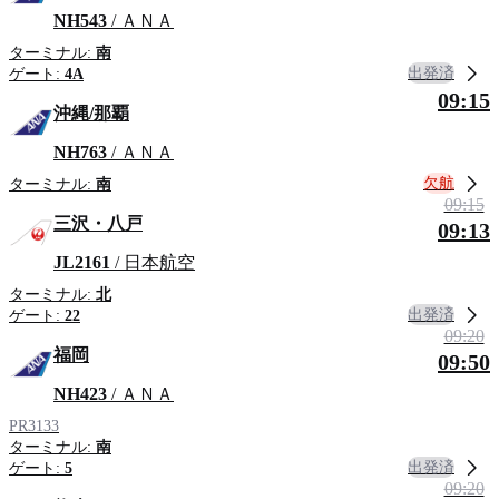
NH543
/ ＡＮＡ
ターミナル:
南
出発済
ゲート:
4A
09:15
沖縄/那覇
NH763
/ ＡＮＡ
欠航
ターミナル:
南
09:15
三沢・八戸
09:13
JL2161
/ 日本航空
ターミナル:
北
出発済
ゲート:
22
09:20
福岡
09:50
NH423
/ ＡＮＡ
PR3133
ターミナル:
南
出発済
ゲート:
5
09:20