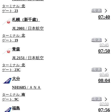
ターミナル:
北
出発済
ゲート:
23
07:40
札幌（新千歳）
JL2001
/ 日本航空
ターミナル:
北
出発済
ゲート:
19
07:45
青森
07:50
JL2151
/ 日本航空
ターミナル:
北
出発済
ゲート:
23C
07:45
大分
08:04
NH1685
/ ＡＮＡ
ターミナル:
南
出発済
ゲート:
9C
07:50
福島
07:56