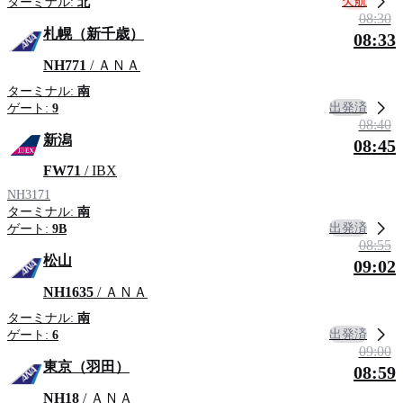
欠航
ターミナル:
北
08:30
札幌（新千歳）
08:33
NH771
/ ＡＮＡ
ターミナル:
南
出発済
ゲート:
9
08:40
新潟
08:45
FW71
/ IBX
NH3171
ターミナル:
南
出発済
ゲート:
9B
08:55
松山
09:02
NH1635
/ ＡＮＡ
ターミナル:
南
出発済
ゲート:
6
09:00
東京（羽田）
08:59
NH18
/ ＡＮＡ