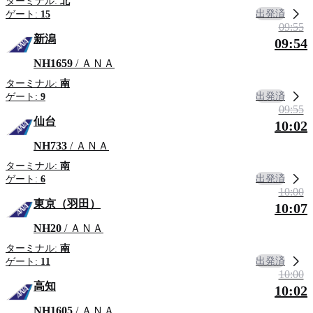
ターミナル:
北
出発済
ゲート:
15
09:55
新潟
09:54
NH1659
/ ＡＮＡ
ターミナル:
南
出発済
ゲート:
9
09:55
仙台
10:02
NH733
/ ＡＮＡ
ターミナル:
南
出発済
ゲート:
6
10:00
東京（羽田）
10:07
NH20
/ ＡＮＡ
ターミナル:
南
出発済
ゲート:
11
10:00
高知
10:02
NH1605
/ ＡＮＡ