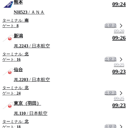
熊本
09:24
NH523
/ ＡＮＡ
ターミナル:
南
出発済
ゲート:
8
09:20
新潟
09:26
JL2243
/ 日本航空
ターミナル:
北
出発済
ゲート:
16
09:25
仙台
09:23
JL2203
/ 日本航空
ターミナル:
北
出発済
ゲート:
24
09:25
東京（羽田）
09:23
JL110
/ 日本航空
ターミナル:
北
出発済
ゲート:
18