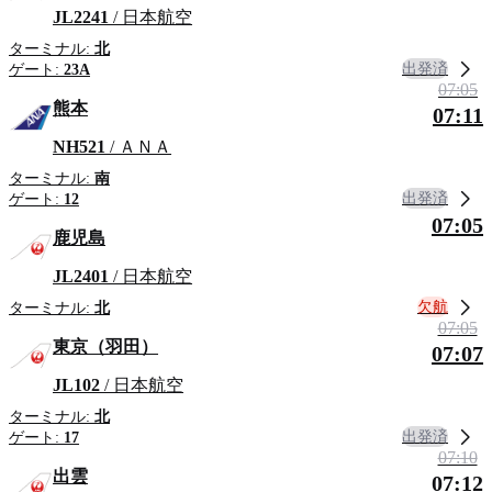
JL2241
/ 日本航空
ターミナル:
北
出発済
ゲート:
23A
07:05
熊本
07:11
NH521
/ ＡＮＡ
ターミナル:
南
出発済
ゲート:
12
07:05
鹿児島
JL2401
/ 日本航空
欠航
ターミナル:
北
07:05
東京（羽田）
07:07
JL102
/ 日本航空
ターミナル:
北
出発済
ゲート:
17
07:10
出雲
07:12