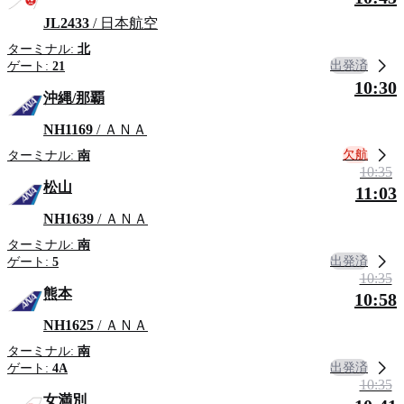
JL2433
/ 日本航空
ターミナル:
北
出発済
ゲート:
21
10:30
沖縄/那覇
NH1169
/ ＡＮＡ
欠航
ターミナル:
南
10:35
松山
11:03
NH1639
/ ＡＮＡ
ターミナル:
南
出発済
ゲート:
5
10:35
熊本
10:58
NH1625
/ ＡＮＡ
ターミナル:
南
出発済
ゲート:
4A
10:35
女満別