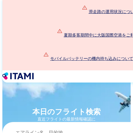
メ
イ
滑走路の運用状況につ
ン
コ
ン
夏期多客期間中に大阪国際空港をご
テ
ン
ツ
に
モバイルバッテリーの機内持ち込みについて（2
移
動
本日のフライト検索
直近フライトの最新情報確認に
検索