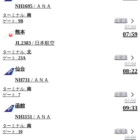
NH1695
/ ＡＮＡ
ターミナル:
南
出発済
ゲート:
9B
07:50
熊本
07:59
JL2383
/ 日本航空
ターミナル:
北
出発済
ゲート:
23A
07:50
仙台
08:22
NH731
/ ＡＮＡ
ターミナル:
南
出発済
ゲート:
7
07:50
函館
09:33
NH1151
/ ＡＮＡ
ターミナル:
南
出発済
ゲート:
10
08:00