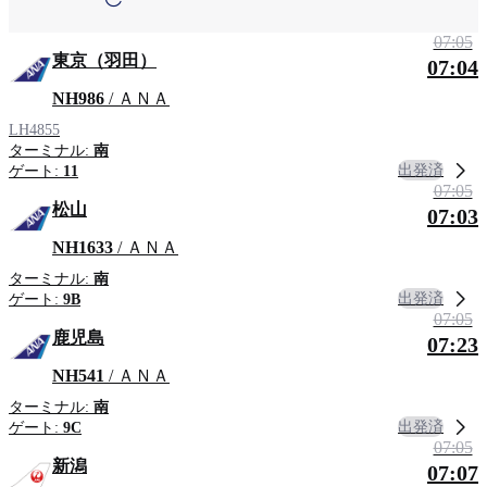
旭川
東京（羽田）
07:05
地域による検索
東京（羽田）
07:04
青森
奄美大島
NH986
/ ＡＮＡ
LH4855
ターミナル:
南
出発済
ゲート:
11
07:05
松山
07:03
NH1633
/ ＡＮＡ
ターミナル:
南
出発済
ゲート:
9B
07:05
鹿児島
07:23
NH541
/ ＡＮＡ
ターミナル:
南
出発済
ゲート:
9C
07:05
新潟
07:07