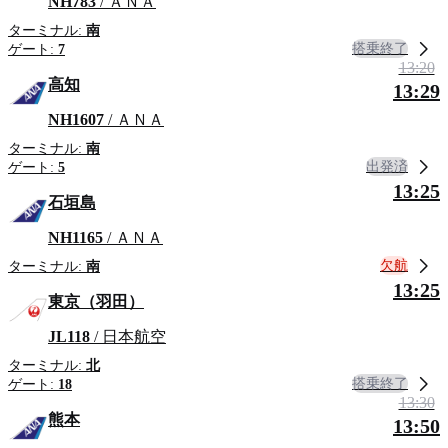
NH783
/ ＡＮＡ
ターミナル:
南
搭乗終了
ゲート:
7
13:20
高知
13:29
NH1607
/ ＡＮＡ
ターミナル:
南
出発済
ゲート:
5
13:25
石垣島
NH1165
/ ＡＮＡ
欠航
ターミナル:
南
13:25
東京（羽田）
JL118
/ 日本航空
ターミナル:
北
搭乗終了
ゲート:
18
13:30
熊本
13:50