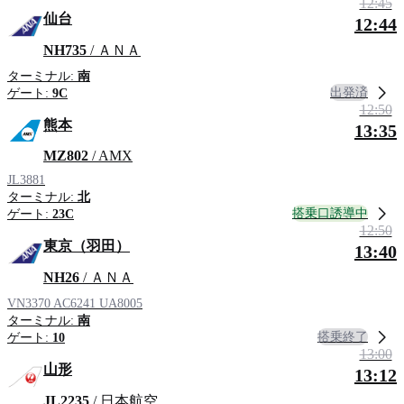
12:45
仙台
12:44
NH735
/ ＡＮＡ
ターミナル:
南
出発済
ゲート:
9C
12:50
熊本
13:35
MZ802
/ AMX
JL3881
ターミナル:
北
搭乗口誘導中
ゲート:
23C
12:50
東京（羽田）
13:40
NH26
/ ＡＮＡ
VN3370
AC6241
UA8005
ターミナル:
南
搭乗終了
ゲート:
10
13:00
山形
13:12
JL2235
/ 日本航空