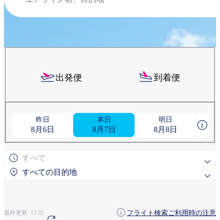
出発便
到着便
昨日
本日
明日
8月6日
8月7日
8月8日
すべて
すべての目的地
よく検索されている目的地
フライト検索ご利用時の注意
最終更新:
13:32