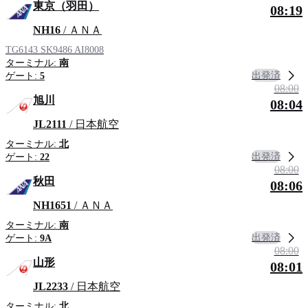
東京（羽田）
08:19
NH16
/ ＡＮＡ
TG6143
SK9486
AI8008
ターミナル:
南
出発済
ゲート:
5
08:00
旭川
08:04
JL2111
/ 日本航空
ターミナル:
北
出発済
ゲート:
22
08:00
秋田
08:06
NH1651
/ ＡＮＡ
ターミナル:
南
出発済
ゲート:
9A
08:00
山形
08:01
JL2233
/ 日本航空
ターミナル:
北