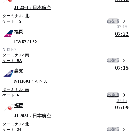
JL2361
/ 日本航空
ターミナル:
北
出発済
ゲート:
15
07:15
福岡
07:22
FW67
/ IBX
NH3167
ターミナル:
南
出発済
ゲート:
9A
07:15
高知
NH1601
/ ＡＮＡ
ターミナル:
南
出発済
ゲート:
6
07:15
福岡
07:09
JL2051
/ 日本航空
ターミナル:
北
出発済
ゲート:
24