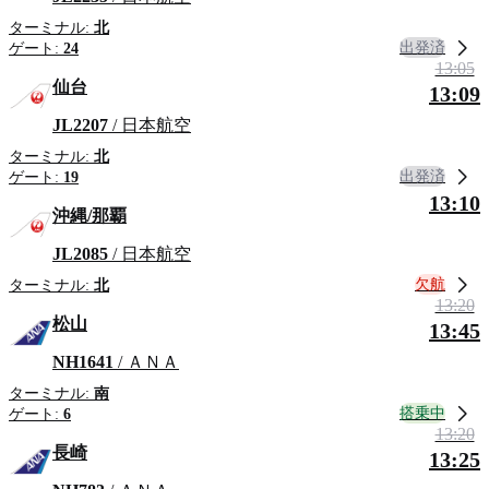
ターミナル:
北
出発済
ゲート:
24
13:05
仙台
13:09
JL2207
/ 日本航空
ターミナル:
北
出発済
ゲート:
19
13:10
沖縄/那覇
JL2085
/ 日本航空
欠航
ターミナル:
北
13:20
松山
13:45
NH1641
/ ＡＮＡ
ターミナル:
南
搭乗中
ゲート:
6
13:20
長崎
13:25