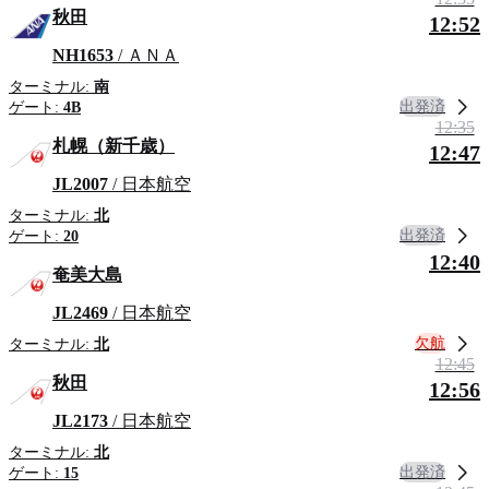
秋田
12:52
NH1653
/ ＡＮＡ
ターミナル:
南
出発済
ゲート:
4B
12:35
札幌（新千歳）
12:47
JL2007
/ 日本航空
ターミナル:
北
出発済
ゲート:
20
12:40
奄美大島
JL2469
/ 日本航空
欠航
ターミナル:
北
12:45
秋田
12:56
JL2173
/ 日本航空
ターミナル:
北
出発済
ゲート:
15