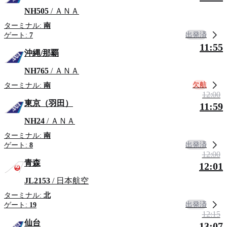
NH505
/ ＡＮＡ
ターミナル:
南
出発済
ゲート:
7
11:55
沖縄/那覇
NH765
/ ＡＮＡ
欠航
ターミナル:
南
12:00
東京（羽田）
11:59
NH24
/ ＡＮＡ
ターミナル:
南
出発済
ゲート:
8
12:00
青森
12:01
JL2153
/ 日本航空
ターミナル:
北
出発済
ゲート:
19
12:15
仙台
13:07