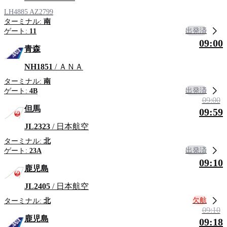
LH4885
AZ2799
ターミナル:
南
出発済
ゲート:
11
09:00
青森
NH1851
/ ＡＮＡ
ターミナル:
南
出発済
ゲート:
4B
09:00
但馬
09:59
JL2323
/ 日本航空
ターミナル:
北
出発済
ゲート:
23A
09:10
鹿児島
JL2405
/ 日本航空
欠航
ターミナル:
北
09:10
鹿児島
09:18