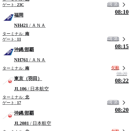
出発済
ゲート:
23C
08:10
福岡
NH421
/ ＡＮＡ
ターミナル:
南
出発済
ゲート:
11
08:15
沖縄/那覇
NH761
/ ＡＮＡ
欠航
ターミナル:
南
08:20
東京（羽田）
08:22
JL106
/ 日本航空
ターミナル:
北
出発済
ゲート:
17
08:20
沖縄/那覇
JL2081
/ 日本航空