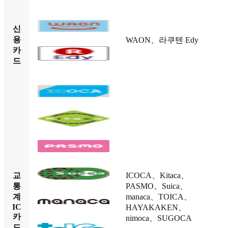
신
용
WAON、라쿠텐 Edy
카
드
교
ICOCA、Kitaca、
통
PASMO、Suica、
계
manaca、TOICA、
IC
HAYAKAKEN、
카
nimoca、SUGOCA
드