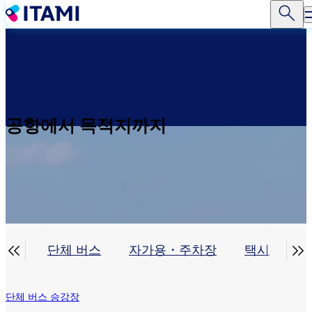
주
요
콘
텐
츠
로
건
너
공항에서 목적지까지
뛰
기


버스
단체 버스
자가용・주차장
택시
렌
단체 버스 승강장