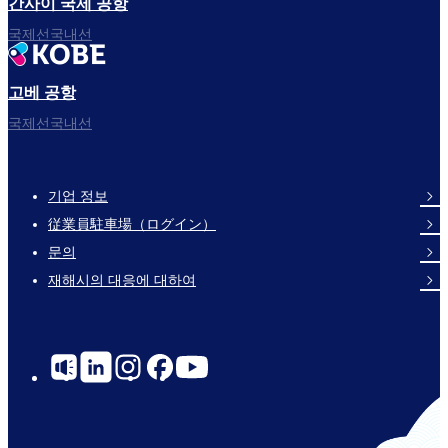
간사이 국제 공항
국제선국내선
고베 공항
국제선국내선
기업 정보
Footer
従業員駐車場（ログイン）
Links
문의
재해시의 대응에 대하여
Social
Links