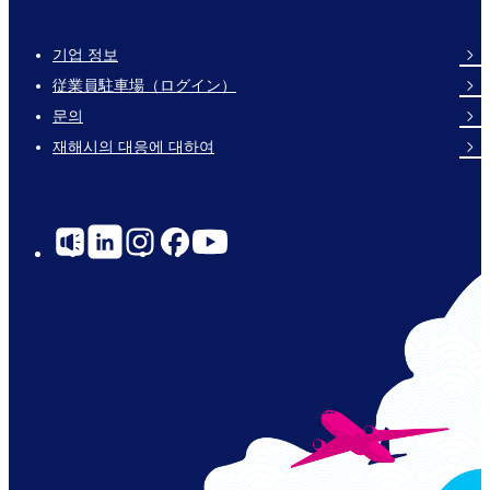
기업 정보
Footer
従業員駐車場（ログイン）
Links
문의
재해시의 대응에 대하여
Social
Links