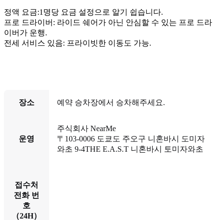
정액 요금:1명당 요금 설정으로 알기 쉽습니다.
프로 드라이버: 라이드 쉐어가 아닌 안심할 수 있는 프로 드라
이버가 운행.
전세 서비스 있음: 프라이빗한 이동도 가능.
장소
예약 승차장에서 승차해주세요.
주식회사 NearMe
운영
〒103-0006 도쿄도 주오구 니혼바시 도미자
와초 9-4THE E.A.S.T 니혼바시 토미자와초
이타미 공항（쉐어 승차）
접수처
전화 번
호
（24H）
이타미 공항（대절）