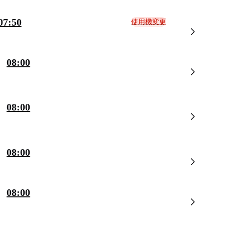
07:50
使用機変更
08:00
08:00
08:00
08:00