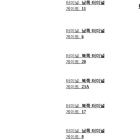
터미널:
남쪽 터미널
게이트:
11
터미널:
남쪽 터미널
게이트:
6
터미널:
북쪽 터미널
게이트:
20
터미널:
북쪽 터미널
게이트:
23A
터미널:
북쪽 터미널
게이트:
17
터미널:
남쪽 터미널
게이트:
8