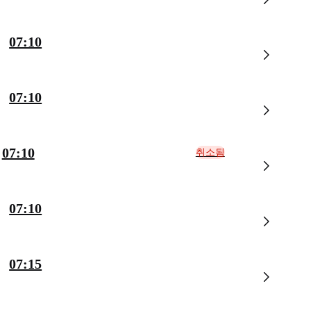
07:10
07:10
07:10
취소됨
07:10
07:15