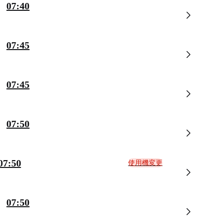
07:40
07:45
07:45
07:50
07:50
使用機変更
07:50