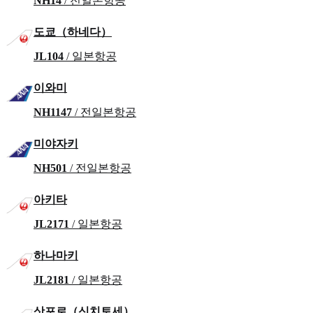
NH14
/ 전일본항공
도쿄（하네다）
JL104
/ 일본항공
이와미
NH1147
/ 전일본항공
미야자키
NH501
/ 전일본항공
아키타
JL2171
/ 일본항공
하나마키
JL2181
/ 일본항공
삿포로（신치토세）