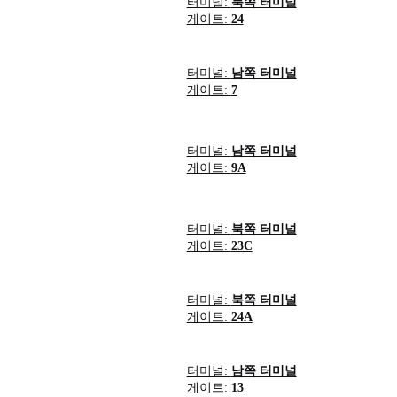
터미널:
북쪽 터미널
게이트:
24
터미널:
남쪽 터미널
게이트:
7
터미널:
남쪽 터미널
게이트:
9A
터미널:
북쪽 터미널
게이트:
23C
터미널:
북쪽 터미널
게이트:
24A
터미널:
남쪽 터미널
게이트:
13