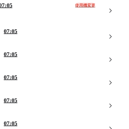
07:05
使用機変更
07:05
07:05
07:05
07:05
07:05