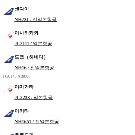
센다이
NH731
/ 전일본항공
아사히카와
JL2111
/ 일본항공
도쿄（하네다）
NH16
/ 전일본항공
TG6143
AI8008
야마가타
JL2233
/ 일본항공
아키타
NH1651
/ 전일본항공