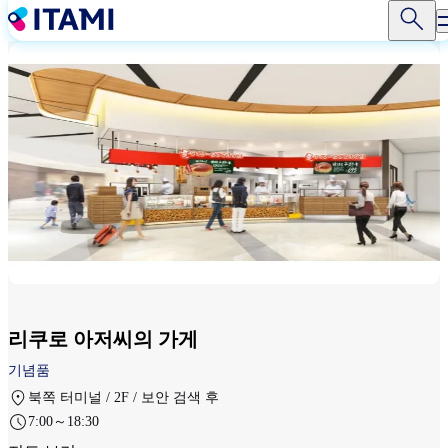
주
요
콘
텐
츠
로
건
너
뛰
기
리쿠로 아저씨의 가게
기념품
북쪽 터미널 / 2F / 보안 검색 후
7:00～18:30