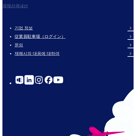
국제선국내선
기업 정보
Footer
従業員駐車場（ログイン）
Links
문의
재해시의 대응에 대하여
Social
Links