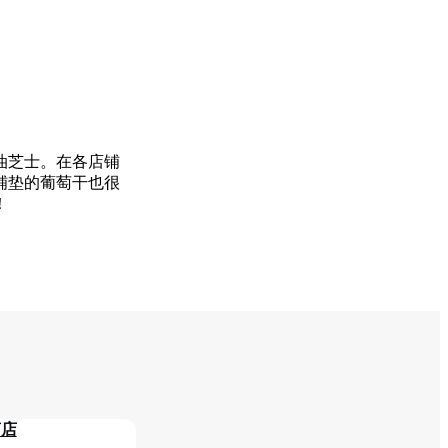
油芝士。在各店铺
铺垫的葡萄干也很
！
商店