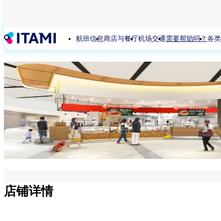
跳
转
到
航班信息
商店与餐厅
机场交通
需要帮助吗？
各类
主
要
内
容
店铺详情