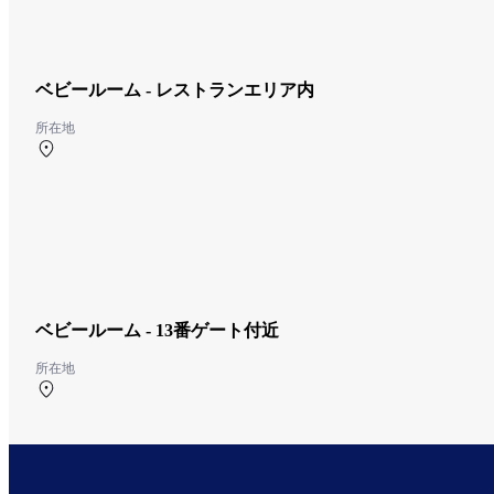
ベビールーム - レストランエリア内
所在地
南ターミナル 2F 南保安検査場通過後ショップ＆レストランエリ
ご利用になれます。
ベビールーム - 13番ゲート付近
所在地
南ターミナル 2F 13番ゲート付近 ご搭乗される方のみご利用