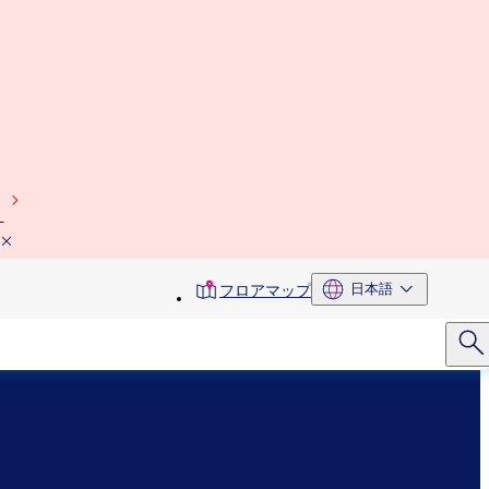
）
toolbar
日本語
フロアマップ
menu