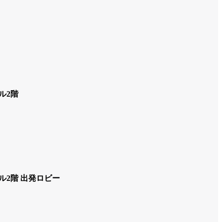
ル2階
ーミナル 出発ロビー（仮設の為、調乳器・シンクはございません）
ル2階 出発ロビー
ミナル 出発ロビー