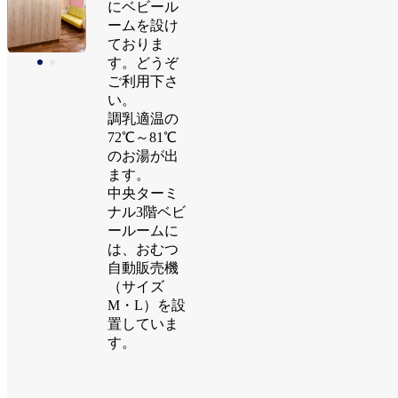
にベビール
ームを設け
ておりま
す。どうぞ
ご利用下さ
い。
調乳適温の
72℃～81℃
のお湯が出
ます。
中央ターミ
ナル3階ベビ
ールームに
は、おむつ
自動販売機
（サイズ
M・L）を設
置していま
す。