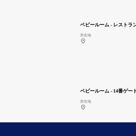
ベビールーム - レストラ
所在地
ア内 ※ご搭乗される方のみ
北ターミナル 2F 北保安
利用になれます。
ベビールーム - 14番ゲー
所在地
になれます。
北ターミナル 2F 14番