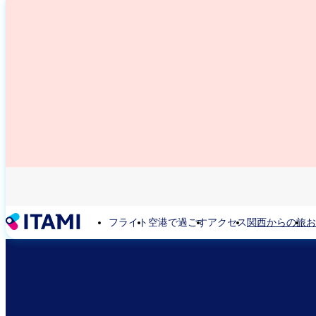
メ
イ
ン
コ
ン
テ
ン
ツ
に
移
動
フライト
空港で過ごす
アクセス
関西からの旅
お