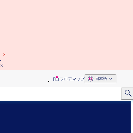
）
toolbar
日本語
フロアマップ
menu