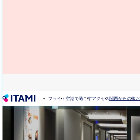
メ
イ
ン
コ
ン
テ
ン
ツ
に
移
動
フライト
空港で過ごす
アクセス
関西からの旅
お