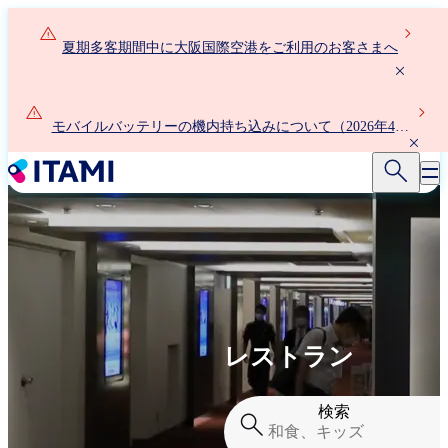
メ
イ
夏期多客期間中に大阪国際空港をご利用のお客さまへ
ン
コ
ン
テ
モバイルバッテリーの機内持ち込みについて（2026年4月
ン
24日以降）
ツ
に
移
動
レストラン
検索