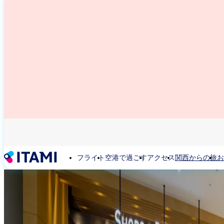
メ
イ
ン
コ
ン
テ
ン
ツ
に
移
動
フライト
空港で過ごす
アクセス
関西からの旅
お