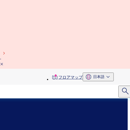
）
toolbar
日本語
フロアマップ
menu