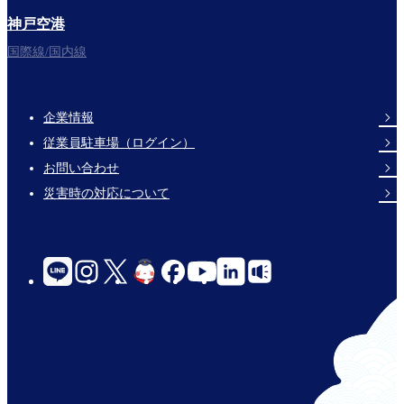
神戸空港
国際線/国内線
企業情報
Footer
従業員駐車場（ログイン）
Links
お問い合わせ
災害時の対応について
social-
links-
for-
jp-