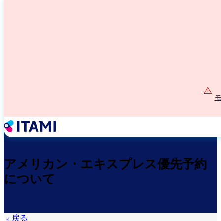
メ
イ
ン
コ
ン
テ
ン
ツ
に
モ
移
動
アメリカン・エキスプレス優先予約
について
戻る