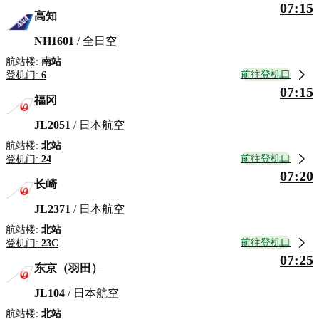
07:15
高知
NH1601
/ 全日空
航站楼:
南站
前往登机口
登机门:
6
07:15
福冈
JL2051
/ 日本航空
航站楼:
北站
前往登机口
登机门:
24
07:20
长崎
JL2371
/ 日本航空
航站楼:
北站
前往登机口
登机门:
23C
07:25
东京（羽田）
JL104
/ 日本航空
航站楼:
北站