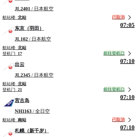
JL2401
/ 日本航空
已取消
航站楼:
北站
07:05
东京（羽田）
JL102
/ 日本航空
航站楼:
北站
前往登机口
登机门:
17
07:10
出云
JL2345
/ 日本航空
航站楼:
北站
前往登机口
登机门:
21
07:10
宫古岛
NH1163
/ 全日空
已取消
航站楼:
南站
07:10
札幌（新千岁）