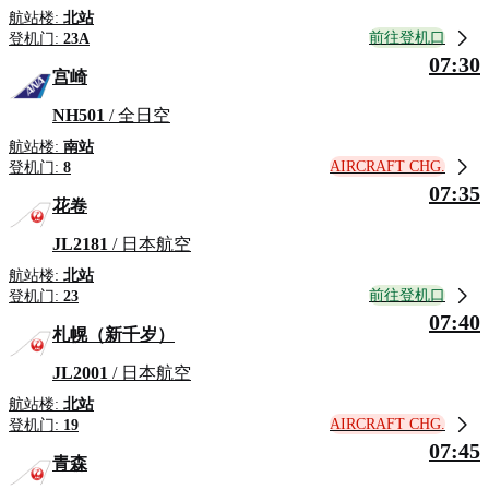
航站楼:
北站
前往登机口
登机门:
23A
07:30
宫崎
NH501
/ 全日空
航站楼:
南站
AIRCRAFT CHG.
登机门:
8
07:35
花卷
JL2181
/ 日本航空
航站楼:
北站
前往登机口
登机门:
23
07:40
札幌（新千岁）
JL2001
/ 日本航空
航站楼:
北站
AIRCRAFT CHG.
登机门:
19
07:45
青森