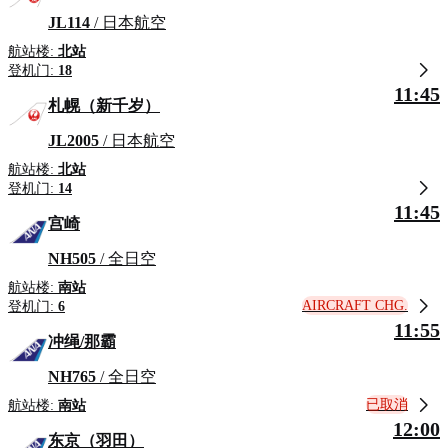
JL114
/ 日本航空
航站楼:
北站
登机门:
18
11:45
札幌（新千岁）
JL2005
/ 日本航空
航站楼:
北站
登机门:
14
11:45
宫崎
NH505
/ 全日空
航站楼:
南站
AIRCRAFT CHG.
登机门:
6
11:55
冲绳/那霸
NH765
/ 全日空
已取消
航站楼:
南站
12:00
东京（羽田）