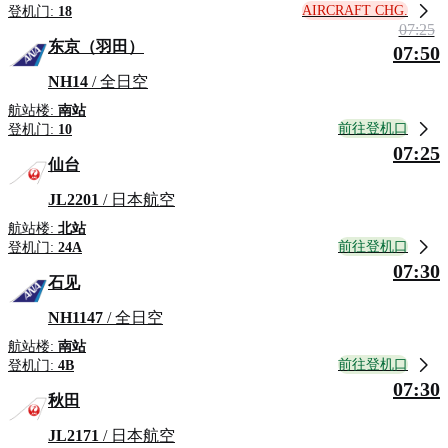
AIRCRAFT CHG.
登机门:
18
07:25
东京（羽田）
07:50
NH14
/ 全日空
航站楼:
南站
前往登机口
登机门:
10
07:25
仙台
JL2201
/ 日本航空
航站楼:
北站
前往登机口
登机门:
24A
07:30
石见
NH1147
/ 全日空
航站楼:
南站
前往登机口
登机门:
4B
07:30
秋田
JL2171
/ 日本航空