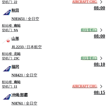
AIRCRAFT CHG.
登机门:
22
08:00
秋田
NH1651
/ 全日空
航站楼:
南站
前往登机口
登机门:
9A
08:00
山形
JL2233
/ 日本航空
航站楼:
北站
前往登机口
登机门:
23C
08:10
福冈
NH421
/ 全日空
航站楼:
南站
AIRCRAFT CHG.
登机门:
11
08:15
冲绳/那霸
NH761
/ 全日空