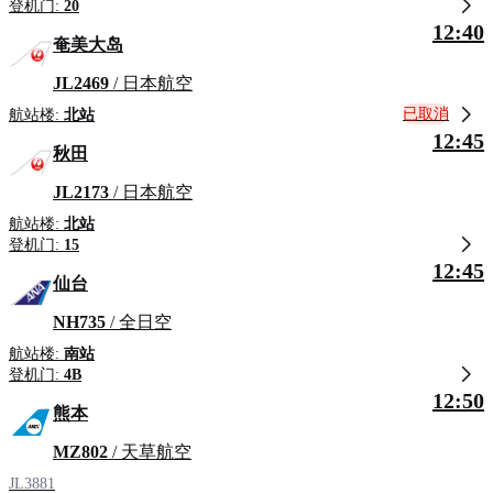
登机门:
20
12:40
奄美大岛
JL2469
/ 日本航空
已取消
航站楼:
北站
12:45
秋田
JL2173
/ 日本航空
航站楼:
北站
登机门:
15
12:45
仙台
NH735
/ 全日空
航站楼:
南站
登机门:
4B
12:50
熊本
MZ802
/ 天草航空
JL3881