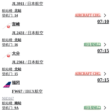
JL3911
/ 日本航空
航站楼:
北站
AIRCRAFT CHG.
登机门:
14
07:10
宫崎
JL2431
/ 日本航空
航站楼:
北站
前往登机口
登机门:
16
07:15
大分
JL2361
/ 日本航空
航站楼:
北站
AIRCRAFT CHG.
登机门:
15
07:15
福冈
FW67
/ IBEX航空
NH3167
航站楼:
南站
前往登机口
登机门:
9A