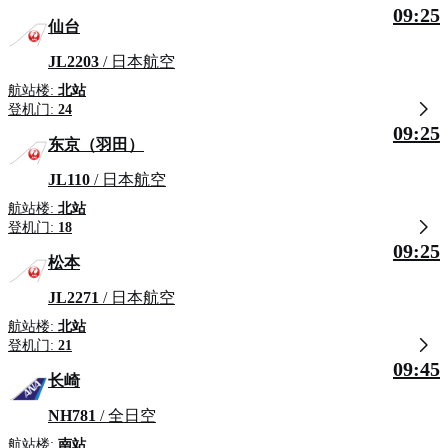
09:25
仙台
JL2203
/ 日本航空
航站楼:
北站
登机门:
24
09:25
东京（羽田）
JL110
/ 日本航空
航站楼:
北站
登机门:
18
09:25
松本
JL2271
/ 日本航空
航站楼:
北站
登机门:
21
09:45
长崎
NH781
/ 全日空
航站楼:
南站