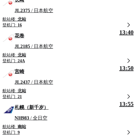
JL2375
/ 日本航空
航站楼:
北站
登机门:
16
13:40
花卷
JL2185
/ 日本航空
航站楼:
北站
登机门:
24A
13:50
宫崎
JL2437
/ 日本航空
航站楼:
北站
登机门:
21
13:55
札幌（新千岁）
NH983
/ 全日空
航站楼:
南站
登机门:
9