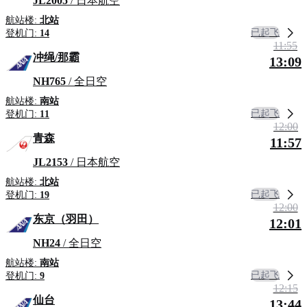
JL2005
/ 日本航空
航站楼:
北站
已起飞
登机门:
14
11:55
冲绳/那霸
13:09
NH765
/ 全日空
航站楼:
南站
已起飞
登机门:
11
12:00
青森
11:57
JL2153
/ 日本航空
航站楼:
北站
已起飞
登机门:
19
12:00
东京（羽田）
12:01
NH24
/ 全日空
航站楼:
南站
已起飞
登机门:
9
12:15
仙台
13:44