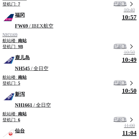
已起飞
登机门:
7
10:40
福冈
10:57
FW69
/ IBEX航空
NH3169
航站楼:
南站
已起飞
登机门:
9B
10:50
鹿儿岛
10:49
NH545
/ 全日空
航站楼:
南站
已起飞
登机门:
5
10:50
新泻
NH1661
/ 全日空
航站楼:
南站
已起飞
登机门:
6
11:00
仙台
11:04