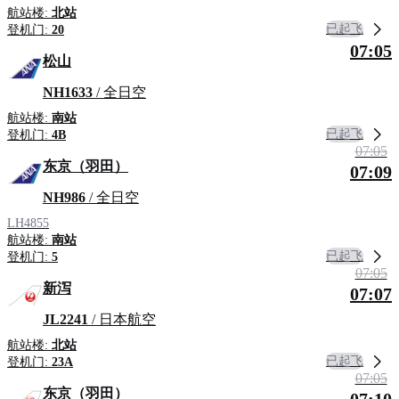
航站楼:
北站
已起飞
登机门:
20
07:05
松山
NH1633
/ 全日空
航站楼:
南站
已起飞
登机门:
4B
07:05
东京（羽田）
07:09
NH986
/ 全日空
LH4855
航站楼:
南站
已起飞
登机门:
5
07:05
新泻
07:07
JL2241
/ 日本航空
航站楼:
北站
已起飞
登机门:
23A
07:05
东京（羽田）
07:10