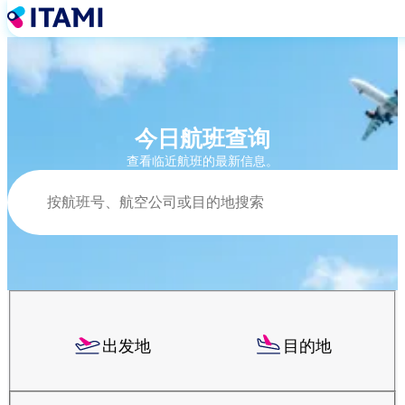
跳
转
到
主
要
内
容
今日航班查询
查看临近航班的最新信息。
搜索
出发地
目的地