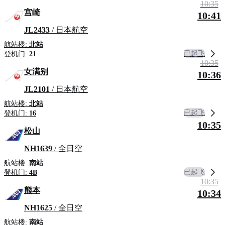
10:35
宫崎
10:41
JL2433
/ 日本航空
航站楼:
北站
已起飞
登机门:
21
10:35
女满别
10:36
JL2101
/ 日本航空
航站楼:
北站
已起飞
登机门:
16
10:35
松山
NH1639
/ 全日空
航站楼:
南站
已起飞
登机门:
4B
10:35
熊本
10:34
NH1625
/ 全日空
航站楼:
南站