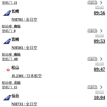
已起飞
登机门:
21
09:45
长崎
09:56
NH781
/ 全日空
航站楼:
南站
已起飞
登机门:
8
09:50
宫崎
09:53
NH503
/ 全日空
航站楼:
南站
已起飞
登机门:
4B
09:50
松山
09:47
JL2301
/ 日本航空
航站楼:
北站
已起飞
登机门:
15
09:55
仙台
10:04
NH733
/ 全日空