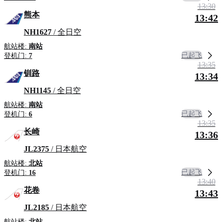
13:30
熊本
13:42
NH1627
/ 全日空
航站楼:
南站
已起飞
登机门:
7
13:35
钏路
13:34
NH1145
/ 全日空
航站楼:
南站
已起飞
登机门:
6
13:35
长崎
13:36
JL2375
/ 日本航空
航站楼:
北站
已起飞
登机门:
16
13:40
花卷
13:43
JL2185
/ 日本航空
航站楼:
北站