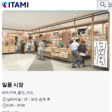
주
요
콘
텐
츠
로
건
너
뛰
기
일품 시장
KIX-ITM_할인_카드
남터미널 / 2F / 보안 검색 후
6:00～20:00