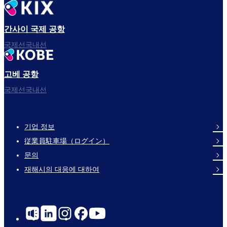
간사이 국제 공항
국제선국내선
고베 공항
국제선국내선
기업 정보
Footer
従業員駐車場（ログイン）
Links
문의
재해시의 대응에 대하여
Social
Links