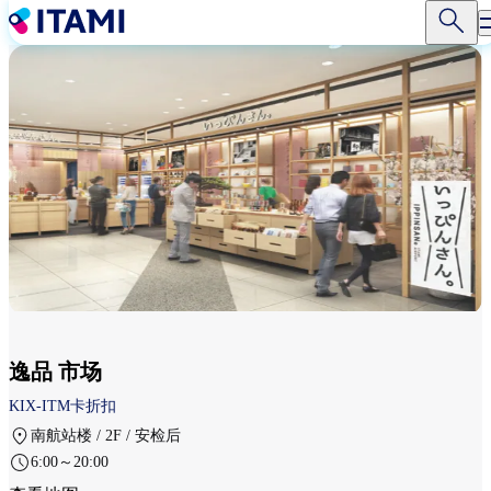
跳
转
到
主
要
内
容
逸品 市场
KIX-ITM卡折扣
南航站楼 / 2F / 安检后
6:00～20:00