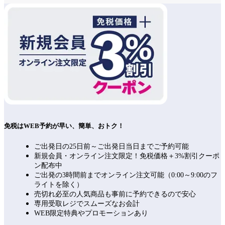
免税はWEB予約が早い、簡単、おトク！
ご出発日の25日前～ご出発日当日までご予約可能
新規会員・オンライン注文限定！免税価格＋3%割引クーポ
ン配布中
ご出発の3時間前までオンライン注文可能（0:00～9:00のフ
ライトを除く）
売切れ必至の人気商品も事前に予約できるので安心
専用受取レジでスムーズなお会計
WEB限定特典やプロモーションあり