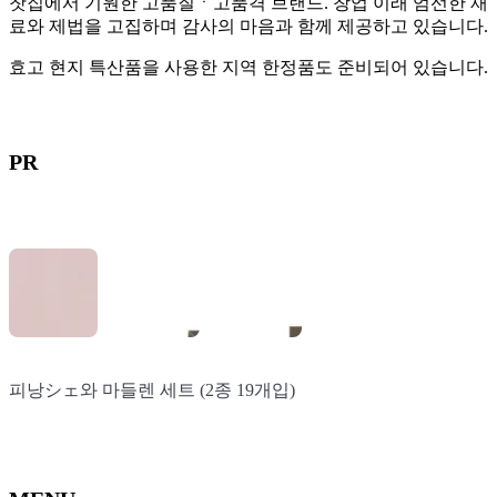
찻집에서 기원한 고품질ㆍ고품격 브랜드. 창업 이래 엄선한 재
료와 제법을 고집하며 감사의 마음과 함께 제공하고 있습니다.
효고 현지 특산품을 사용한 지역 한정품도 준비되어 있습니다.
PR
피낭シェ와 마들렌 세트 (2종 19개입)
효고현 5개 지역의 풍요로움: 고베 지로 딸기 피낭シェ (6개입)
교토 장인의 말차 피낭쉐 (5개입)