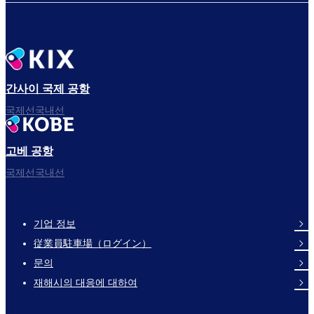
간사이 국제 공항
국제선국내선
고베 공항
국제선국내선
기업 정보
Footer
従業員駐車場（ログイン）
Links
문의
재해시의 대응에 대하여