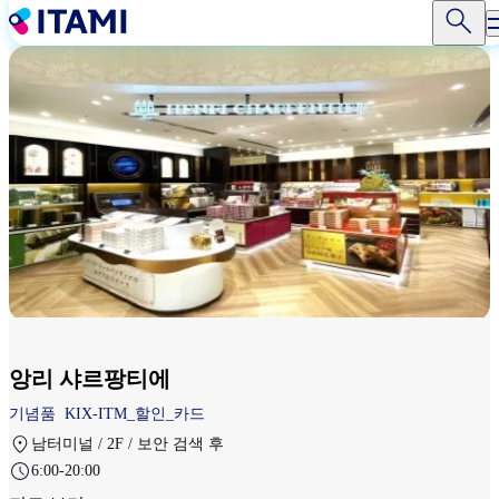
주
요
콘
텐
츠
로
건
너
뛰
기
앙리 샤르팡티에
기념품
KIX-ITM_할인_카드
남터미널 / 2F / 보안 검색 후
6:00-20:00