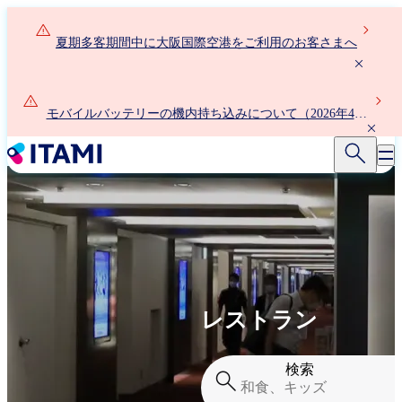
メ
イ
夏期多客期間中に大阪国際空港をご利用のお客さまへ
ン
コ
ン
テ
モバイルバッテリーの機内持ち込みについて（2026年4月
ン
24日以降）
ツ
に
移
動
レストラン
検索