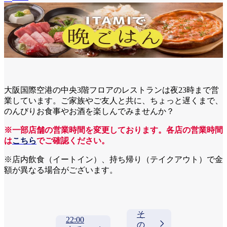
大阪国際空港の中央3階フロアのレストランは夜23時まで営
業しています。ご家族やご友人と共に、ちょっと遅くまで、
のんびりお食事やお酒を楽しんでみませんか？
※一部店舗の営業時間を変更しております。各店の営業時間
は
こちら
でご確認ください。
※店内飲食（イートイン）、持ち帰り（テイクアウト）で金
額が異なる場合がございます。
そ
22:00
の