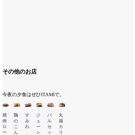
郎
（中
央エ
リア
3
階）
その他のお店
今夜の夕食はぜひITAMIで。
焼
鶏
す
ジ
バ
丸
肉
の
み
ュ
ル
福
ロ
こ
れ
ー
セ
カ
ー
ん
シ
ッ
リ