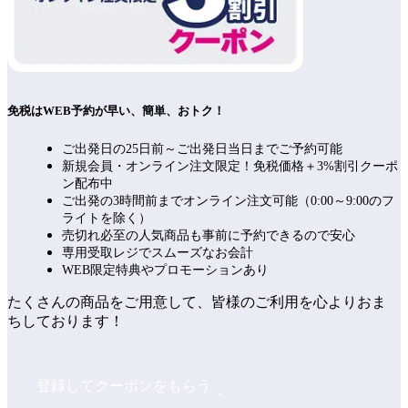
免税はWEB予約が早い、簡単、おトク！
ご出発日の25日前～ご出発日当日までご予約可能
新規会員・オンライン注文限定！免税価格＋3%割引クーポ
ン配布中
ご出発の3時間前までオンライン注文可能（0:00～9:00のフ
ライトを除く）
売切れ必至の人気商品も事前に予約できるので安心
専用受取レジでスムーズなお会計
WEB限定特典やプロモーションあり
たくさんの商品をご用意して、皆様のご利用を心よりおま
ちしております！
登録してクーポンをもらう