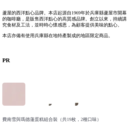
蘆屋的西洋點心品牌。本店起源自1969年於兵庫縣蘆屋市開幕
的咖啡廳，是販售西洋點心的高質感品牌。創立以來，持續講
究食材及工法，並時時心懷感恩，為顧客提供美味的點心。
本店亦備有使用兵庫縣在地特產製成的地區限定商品。
PR
費南雪與瑪德蓮蛋糕組合裝（共19枚，2種口味）
兵庫五國豐穰：神戶二郎草莓費南雪（6枚入）
京都·匠人 抹茶費南雪（5枚入）