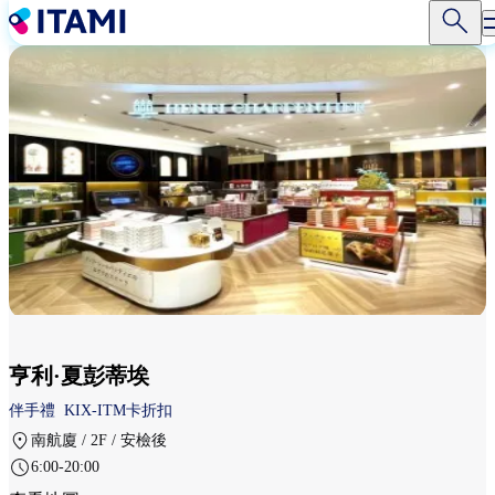
移
至
主
內
容
亨利·夏彭蒂埃
伴手禮
KIX-ITM卡折扣
南航廈 / 2F / 安檢後
6:00-20:00