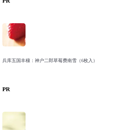
PR
兵库五国丰穰：神户二郎草莓费南雪（6枚入）
兵库五国丰穰：神户二郎草莓费南雪（6枚入）
PR