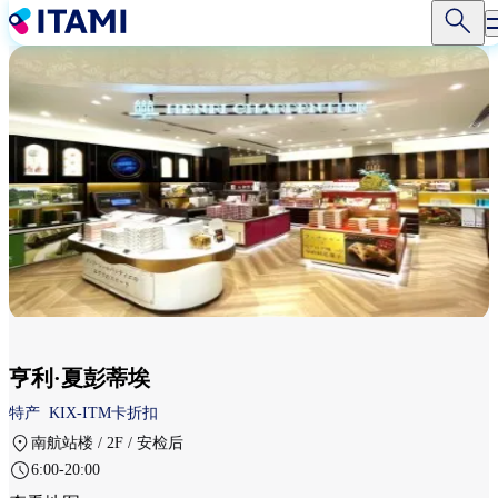
跳
转
到
主
要
内
容
亨利·夏彭蒂埃
特产
KIX-ITM卡折扣
南航站楼 / 2F / 安检后
6:00-20:00