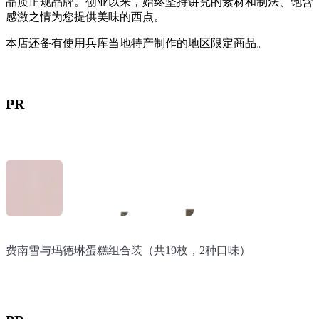
品质正规品牌。创业以来，始终坚持讲究的素材和制法、饱含
感激之情为您提供美味的西点。
本店还备有使用兵库当地特产制作的地区限定商品。
PR
费南雪与玛德琳蛋糕组合装（共19枚，2种口味）
兵库五国丰穰：神户二郎草莓费南雪（6枚入）
京都·匠人 抹茶费南雪（5枚入）