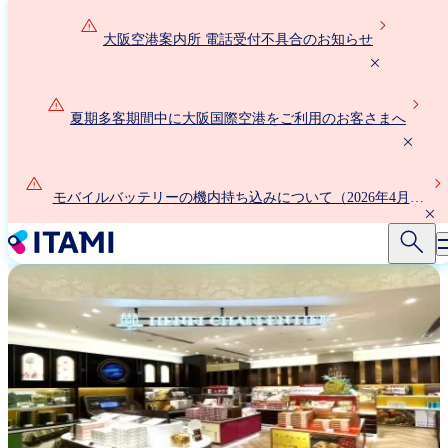
メ
イ
大阪空港案内所 電話受付不具合のお知らせ
ン
コ
ン
夏期多客期間中に大阪国際空港をご利用のお客さまへ
テ
ン
ツ
に
モバイルバッテリーの機内持ち込みについて（2026年4月24
移
日以降）
動