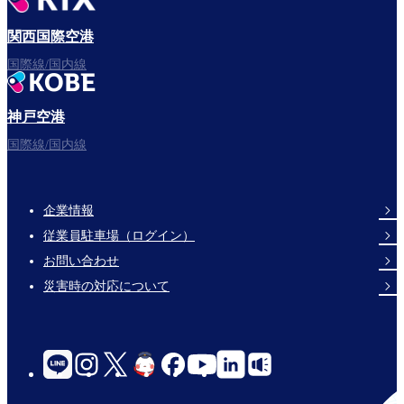
関西国際空港
国際線/国内線
神戸空港
国際線/国内線
企業情報
Footer
従業員駐車場（ログイン）
Links
お問い合わせ
災害時の対応について
social-
links-