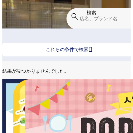
検索

これらの条件で検索
結果が見つかりませんでした。