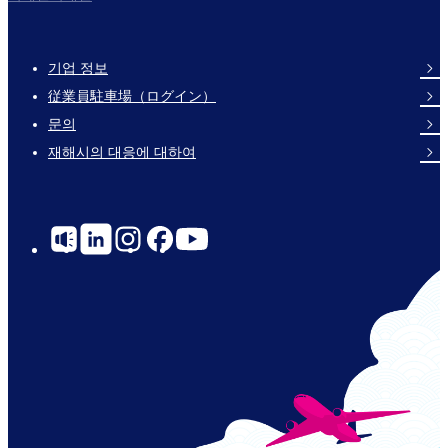
기업 정보
Footer
従業員駐車場（ログイン）
Links
문의
재해시의 대응에 대하여
Social
Links