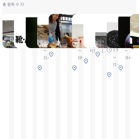
총 항목 수 33
간사이
Riat！
kiyasusohonpo
ACTUS
보넬룬트 놀
KKcut
코쿠민
비행 시
Mar
타비닛
오사카
이의 세계
드럭 이
뮬레이
9:00
6:30～18:00
10:00
7
키
공항점
타미 공
터 체험
10:00～
～
～
2
항점
북쪽 터미
6:30
11:00
10:00
18:00(키도
20:00
20:00
널 2F 보안
6:30
～
～
～
키도 최종
북
중
검색 후
～
21:00
19:00,
19:00
접수
중앙 터
쪽
앙
21:00
정기
17:30)
중
중
중
미널 4F
터
터
2
휴일
※4/28, 5/8,
중
앙
앙
앙
보안검사
미
미
화요
5/15, 5/21,
앙
터
터
터
전
널
널
일
5/22
터
미
미
미
2F
2F
10:00~12:00
미
널
널
널
보
보
는 단체 전
널
2F
4F
2F
안
안
용 이용으
2F
보
보
보
검
검
로 인해 놀
보
안
안
안
사
사
이 공간은
안
검
검
검
전
전
12:30부터
검
사
사
사