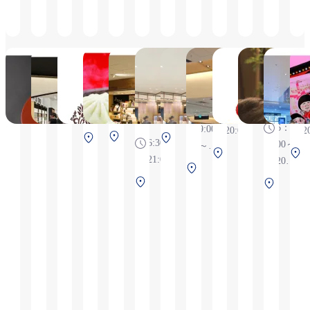
오픈합니
사
전
전
전
다。
전
Otabe
HMV&BOOKS
Pâtisserie
551horai
pon pon
일품 시
IPPINSAN。
이타미
JAL
SPOT 이타미
Moncher
×
장
스카이
PL
6:00
월요일 부터 목요일
6:00～20:00
공항
by 간사
Chris.P
스트리
6:00
6
～
9:00～
이타비닛
트
남터미널
6:30～20:00
평일
～
20:00
키
20:00（L.O.19:30）,
2F 보안
6：
9:00
20:00
2
금요일,토요일,일요
북쪽 터미널
남
중앙 터미널 2F
검색 후
6:30～
00～
～
일,공휴일,공휴일전
2F 보안검
남
터
보안검사 전
21:00
20：
18:00,
날 9:00～
중
사 전
터
미
00
주말
중앙
21:00（L.O.20:30）
남
앙
미
널
9:00
터미
터
터
널
2F
～
널
미
미
2F
보
20:00
2F
널
널
보
2
안
보안
2F
2F
안
검
검사
보
보
검
색
전
안
안
색
후
검
검
후