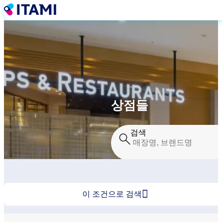
주
요
콘
텐
츠
로
건
너
뛰
기
상점들
검색

이 조건으로 검색