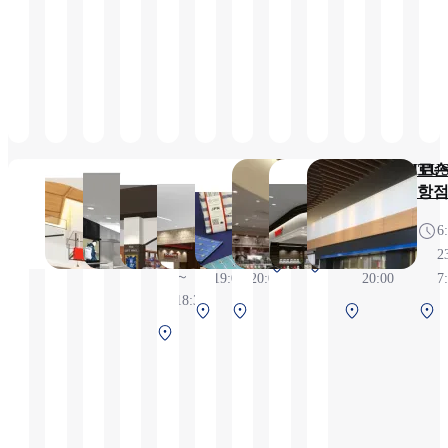
색
사
후
전
QUOLOFUNE
리쿠로
SAC'S
쇼코쿠
SORADELI
SORAMISE
타비・
TABITU
로손
아저씨
BAR
야
소라
항
7:00～18:00
6:15～
8:00～
북쪽 터
의 가게
9:00
6:30
6:00
6
20:00
20:00
미널
중앙 터미
7:00
～
～
～
2
2F 보
북쪽 터
중앙 터
널 2F 보안
～
19:00
20:00
20:00
7
안 검색
미널 2F
미널 2F
검사 전
18:30
후
중
북
북
중
보안 검
보안검
북
앙
쪽
쪽
색 후
사 전
쪽
터
터
터
터
미
미
미
미
널
널
널
널
2F
2F
2F