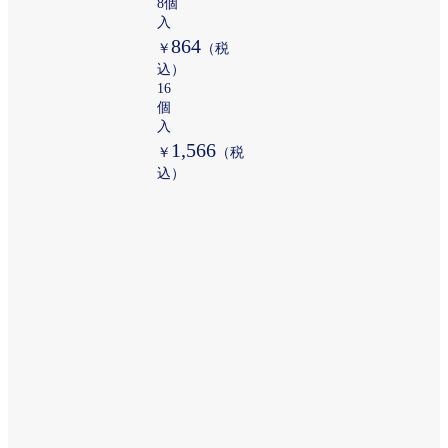
8個
入
864
￥
（税
込）
16
個
入
1,566
￥
（税
込）
お
た
べ
大
阪
国
際
空
港
店