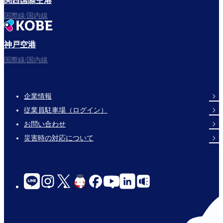
関西国際空港
国際線/国内線
神戸空港
国際線/国内線
企業情報
Footer
従業員駐車場（ログイン）
Links
お問い合わせ
災害時の対応について
social-
links-
for-
jp-