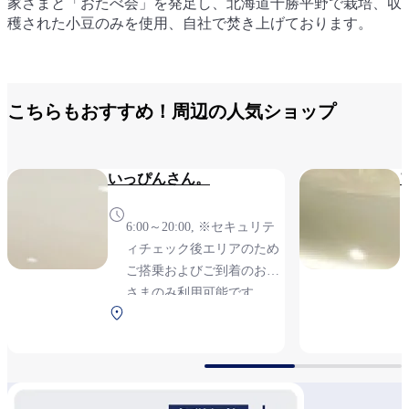
家さまと「おたべ会」を発足し、北海道十勝平野で栽培、収
足し、国産の特別栽培米を玄米で仕入れ、精米・製粉を行っ
若狭工場の近く、福井県若狭町の山中、天徳寺境内奥の岩間
出汁のおいしさを存分に味わっていただける「京出汁おいな
穫された小豆のみを使用、自社で焚き上げております。
たのち、おたべに仕上げております。
から湧き出る「瓜割の水」、純度が高くミネラル成分の溶け
り 釣狐」のいなり寿司が南ターミナルでもお買い求めいた
込んだ水を使用しています。
だけます。
こちらもおすすめ！周辺の人気ショップ
いっぴんさん。
6:00～20:00, ※セキュリテ
ィチェック後エリアのため
ご搭乗およびご到着のお客
さまのみ利用可能です
南ターミナル 2F 保安検
査後