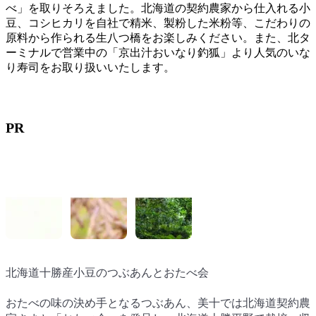
べ」を取りそろえました。北海道の契約農家から仕入れる小
豆、コシヒカリを自社で精米、製粉した米粉等、こだわりの
原料から作られる生八つ橋をお楽しみください。また、北タ
ーミナルで営業中の「京出汁おいなり釣狐」より人気のいな
り寿司をお取り扱いいたします。
PR
北海道十勝産小豆のつぶあんとおたべ会
国産コシヒカリ
日本名水百選 瓜割の水
京出汁おいなり釣狐
おたべの味の決め手となるつぶあん、美十では北海道契約農
生八つ橋の原料の主になるお米。お米でも「おたべ会」を発
おいしい水で生八つ橋の生地はできあがっています。美十、
上質な嵯峨豆腐森嘉のお揚げをたっぷりの出汁で焚き上げ、