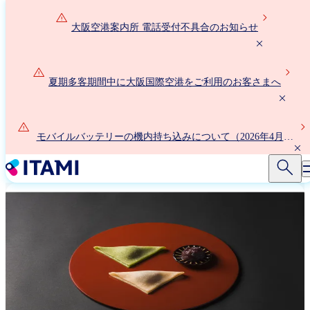
メ
イ
大阪空港案内所 電話受付不具合のお知らせ
ン
コ
ン
夏期多客期間中に大阪国際空港をご利用のお客さまへ
テ
ン
ツ
に
モバイルバッテリーの機内持ち込みについて（2026年4月24
移
日以降）
動