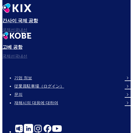
간사이 국제 공항
국제선국내선
고베 공항
국제선국내선
기업 정보
Footer
従業員駐車場（ログイン）
Links
문의
재해시의 대응에 대하여
Social