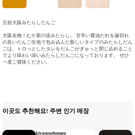
元祖大阪みたらしだんご
元祖大阪みたらしだんご
赤福餅
赤福餅
神戸バニラフロマージュ
大阪名物！むか新の逆みたらし。 甘辛い醤油だれを歯切れ
大阪名物！むか新の逆みたらし。 甘辛い醤油だれを歯切れ
伊勢名物ながらも最早関西名物といっても過言ではない【赤
伊勢名物ながらも最早関西名物といっても過言ではない【赤
ひと口食べた瞬間、みんな笑顔になるチーズケーキ。 『神
の良いだんご生地で包み込んだ新しいタイプのみたらしだん
の良いだんご生地で包み込んだ新しいタイプのみたらしだん
福】の折詰。 優しい甘さで食べやすく、どなたでも美味し
福】の折詰。 優しい甘さで食べやすく、どなたでも美味し
戸で一番のお菓子をお届けしたい』そんなシェフの思いが作
ごは、トロっとしたタレをだんごがぎゅっと閉じ込めること
ごは、トロっとしたタレをだんごがぎゅっと閉じ込めること
く食していただける和菓子です。 祝い事にもちょっとした
く食していただける和菓子です。 祝い事にもちょっとした
り上げた、こだわりの二層のチーズケーキは、プリンのよう
でより味わい深いみたらしだんごになっております。 ぜひ
でより味わい深いみたらしだんごになっております。 ぜひ
手土産にも最適な一品。 旅・SORAでは赤福 8個入、赤福 12
手土産にも最適な一品。 旅・SORAでは赤福 8個入、赤福 12
なやわらかい食感と濃厚なチーズとバニラの味をお楽しみ頂
一度ご賞味ください。
一度ご賞味ください。
個入、白餅黒餅 8個入の合計3種類をご用意しております。
個入、白餅黒餅 8個入の合計3種類をご用意しております。
けます。 下層はベイクドチーズ、上層はイタリアンメレン
ゲを使ったシブーストで表面のカソナードを焦がし特製のア
プリコットのコンフィチュールをコーティング。 サイズ感
も丁度よく、贈り物や誕生日にもご利用いただきやすい上品
さも兼ねた一品。
이곳도 추천해요! 주변 인기 매장
kiyasusohonpo