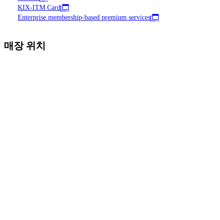
KIX-ITM Card
Enterprise membership-based premium services
매장 위치