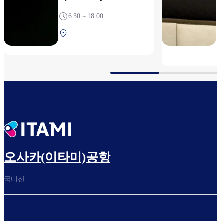
6:30～18:00
북쪽 터미널 2F 보안 검색
후
오사카(이타미)공항
국내선