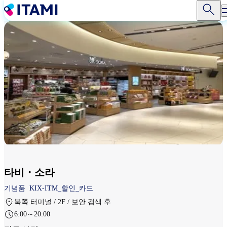
주
요
콘
텐
츠
로
건
너
뛰
기
타비・소라
기념품
KIX-ITM_할인_카드
북쪽 터미널 / 2F / 보안 검색 후
6:00～20:00