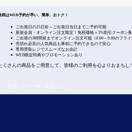
免税はWEB予約が早い、簡単、おトク！
ご出発日の25日前～ご出発日当日までご予約可能
新規会員・オンライン注文限定！免税価格＋3%割引クーポン
ご出発の3時間前までオンライン注文可能（0:00～9:00のフラ
売切れ必至の人気商品も事前に予約できるので安心
専用受取レジでスムーズなお会計
WEB限定特典やプロモーションあり
たくさんの商品をご用意して、皆様のご利用を心よりおまちし
登録してクーポンをもらう