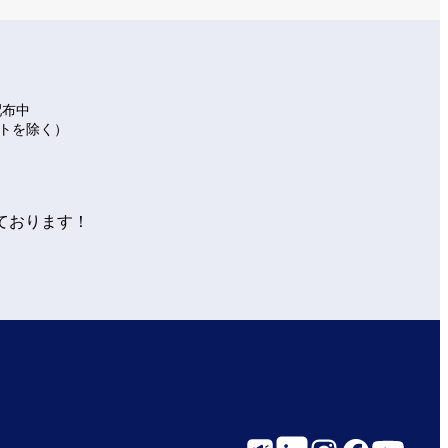
配布中
イトを除く）
ております！