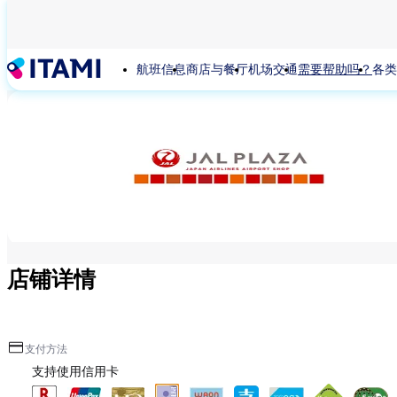
跳
转
到
航班信息
商店与餐厅
机场交通
需要帮助吗？
各类
主
要
内
容
店铺详情
支付方法
支持使用信用卡