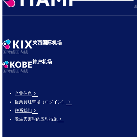
关西国际机场
国际线国内线
神户机场
国际线国内线
企业信息
Footer
従業員駐車場（ログイン）
Links
联系我们
发生灾害时的应对措施