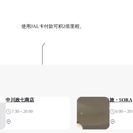
使用JAL卡付款可积2倍里程。
中川政七商店
旅・SORA
7:30～20:00
6:00～20:
北航站楼 2F 安检后
北航站楼 