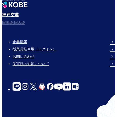
神戸空港
国際線/国内線
企業情報
Footer
従業員駐車場（ログイン）
Links
お問い合わせ
災害時の対応について
social-
links-
for-
jp-