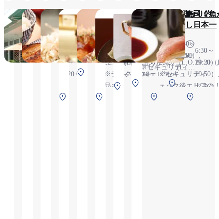
ペッパ
さち福やCAFÉ
大阪お好み焼『清
スターバックス
大阪たこやき た
京出汁おいなり釣
上島珈
寿司 魚
ーミル
十郎』
こぼん
狐
琲店
し日本一
モーニング（ビュ
6:30～
6:30～
6:30～
ッフェ） 6:30～
11:00
10:30～
6:30～
6:30～
20:30（L.O.20:00）,
20:20（L.O.19:50）,
20:00
11:00（L.O.10:30）,
～
22:00（L.O.21:30）,
20:20（L.O.19:50）,
20:20（
※セキュリティチ
※セキュリティチ
(L.O.
グランドメニュ
中央ターミナル
20:00
※テイクアウト商
※セキュリティチ
19:50）
ェック後エリアの
ェック後エリアの
19:30),
ー 11:00～
北ターミナル 2F
北
2F 保安検査前
品あり
南ターミナル 2F
ェック後エリアの
セキュ
ためご搭乗および
ためご搭乗および
※テ
21:30（L.O.
保安検査後
タ
中
中央ターミナル
北ターミナル 2F
南ター
保安検査後
ためご搭乗および
ィチェ
ご到着のお客さま
ご到着のお客さま
イク
21:00）, ※モーニ
ー
央
3F 保安検査前
保安検査後
ナル 2F
ご到着のお客さま
後エリ
のみ利用可能です,
のみ利用可能です,
アウ
ングは10時までの
ミ
タ
保安検
のみ利用可能です,
ためご
※テイクアウト商
※テイクアウト商
ト商
ご入店とさせてい
ナ
ー
後
※テイクアウト商
および
品あり
品あり
品あ
ただいております,
ル
ミ
品あり
着のお
り
※テイクアウト商
2F
ナ
まのみ
品あり
保
ル
可能です
安
4F
※テイ
検
保
ウト商
査
安
り
前
検