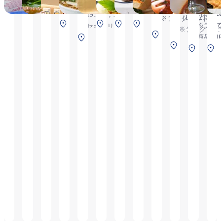
10:00～
6
20:20（L.O.
6:30～21:30
22:00（L.O.21:00）,
金・土・日・祝・祝前
※セキュリティチ
※セキュリティチ
鍋料理
（L.O. 
2
19:50）, ※
（L.O.21:00）
※テイクアウト商
日 8:30～21:00
ェック後エリアの
ェック後エリアの
20:30 鍋
南ターミナル 2F 保
北ターミナル 2F
北ターミナル 2F
中央ター
※テイ
セキュリテ
※テイクアウ
品あり
(L.O.20:30) 【毎日
ためご搭乗および
ためご搭乗および
以外
中央ターミナル
安検査前
保安検査後
保安検査後
ミナル
南ターミ
商品あ
1
ィチェック
ト商品あり
8:30∼焼売・エビ焼売・
ご到着のお客さま
ご到着のお客さま
21:00）,
中央ターミ
3F 保安検査前
2F 保安
中央タ
ナル 2F
L
後エリアの
ちまきを販売、豚まん
のみ利用可能です,
のみ利用可能です
※10:00～
ナル 2F 保
検査前
ル 4F
ナ
保安検査
ためご搭乗
の販売は9:00∼】 レス
※テイクアウト商
10:30は準
安検査前
前
後
およびご到
トラン9:00～（9:00～
品あり
備中のため
着のお客さ
11:00はモーニングメニ
一時閉店,
まのみ利用
ューのみ）、お弁当
※平日
可能です,
11:00～、 レストラン・
15:00～
※テイクア
お弁当（L.O.閉店30分
17:00はメ
ウト商品あ
前） ※テイクアウト商
ニュー制限
り
品あり
あり, ※テ
イクアウト
商品あり