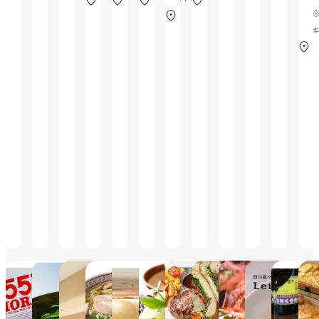
ためご搭乗および
ためご搭乗および
ーミナ
品あり
後エリ
3F 保安
保安検
中央
保安検査後
保安検査後
ミナル
※テイ
2F 保安検査前
ご到着のお客さま
ご到着のお客さま
ル 2F 保
ためご
検査前
後
ター
2F 保安
クアウ
のみ利用可能です,
のみ利用可能です,
安検査
および
ミナ
検査後
ト商品
※テイクアウト商
※テイクアウト商
前
着のお
ル 3F
あり
品あり
品あり
まのみ
保安
可能で
検査
前
2
551蓬莱
道頓堀今井
美々卯 空味
どうとんぼり神座
美々卯
名代とんかつ か
STEAK &
NORTH
た
つくら 京都三条
BURGER Cafe
CAFE&D
く
月～木
6:30～
6:30～
6:30～
NICK STOCK
6:30～
11:00～
8:30~20:00(L.O.19:30)、
20:20（L.O.19:50）,
20:20（L.O.19:50）,
21:30（L.O.