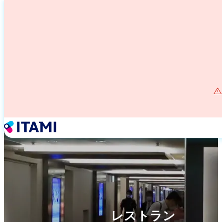
メ
イ
ン
コ
ン
テ
ン
ツ
に
移
動
レストラン