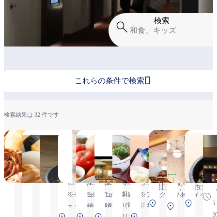
検索

これらの条件で検索
検索結果は 32 件です
& COFFEE
天然本まぐろ あ
淡麺 DAN-
DEAN＆
ダイヤモンドカリ
まぐろ屋 ゑ
がんこ
堺 銀シ
ラ
MAISON KAYSER
りそ鮨し
MEN
DELUCA
ー
びす
リ げこ
ジ
CAFÉ
ー 
6:30～
10:30～
6:30～
ン
6:30～
8:00～
6:30～
6:30～
21:30
22:00（L.O.
20:20（
ル
6:30～
20:20（L.O.19:50）,
20:20（L.O.19:50）,
20:20
21:30（L.O.21:00）,
(L.O.21:00)
21:30）, ※
19:50）, 
21:30
※セキュリティチ
※セキュリティチ
(L.O.19:50)
※テイクアウト商
, ※テイク
テイクアウ
セキュ
中央ター
南ター
6
（L.O.
ェック後エリアの
ェック後エリアの
品あり
中央タ
アウト商
ト商品あり
ィチェ
ミナル
ナル 2F
2
北ターミナル 2F
北ターミナル 2F
南ター
21:00）,
中央ターミナル