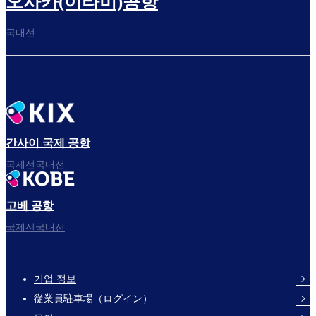
오사카(이타미)공항
국내선
간사이 국제 공항
국제선국내선
고베 공항
국제선국내선
기업 정보
Footer
従業員駐車場（ログイン）
Links