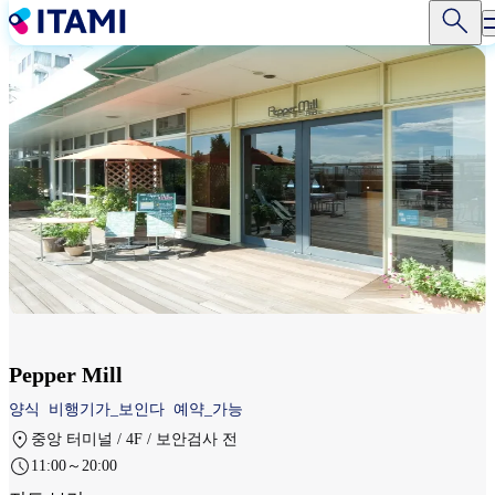
주
요
콘
텐
츠
로
건
너
뛰
기
Pepper Mill
양식
비행기가_보인다
예약_가능
중앙 터미널 / 4F / 보안검사 전
11:00～20:00