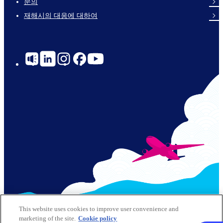
문의
재해시의 대응에 대하여
Social
Links
© 2026 Kansai Airports All Rights Reserved
This website uses cookies to improve user convenience and
marketing of the site.
Cookie policy