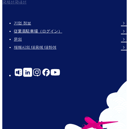
국제선국내선
기업 정보
Footer
従業員駐車場（ログイン）
Links
문의
재해시의 대응에 대하여
Social
Links