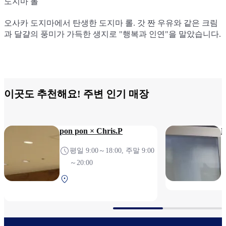
도지마 롤
도지마 브랜 롤
도지마 카스텔라
오사카 도지마에서 탄생한 도지마 롤. 갓 짠 우유와 같은 크림
＜공항한정 상품＞ "도지마 롤"의 크림과 벨기에 칼리바우트
도지마 본고장의 식재료 "쌀가루"와 "도지마 롤"의 크림을 섞
과 달걀의 풍미가 가득한 생지로 "행복과 인연"을 말았습니다.
사의 화이트 초콜릿을 브랜딩하여 달걀의 풍미가 가득한 촉촉
고 아카시아 벌꿀을 넣어서 촉촉하게 구워낸 카스텔라. 부드러
한 생지로 말았습니다. 티타임을 우아하게 하는 고급스러운 맛
운 단맛과 쫄깃한 식감이 특징입니다.
입니다.
이곳도 추천해요! 주변 인기 매장
pon pon × Chris.P
K
평일 9:00～18:00, 주말 9:00
～20:00
중앙 터미널 2F 보안검사
전