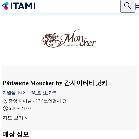
주
요
콘
텐
츠
로
건
너
뛰
기
Pâtisserie Moncher by 간사이타비닛키
기념품
KIX-ITM_할인_카드
중앙 터미널 / 2F / 보안검사 전
6:30～21:00
지도 보기
매장 정보