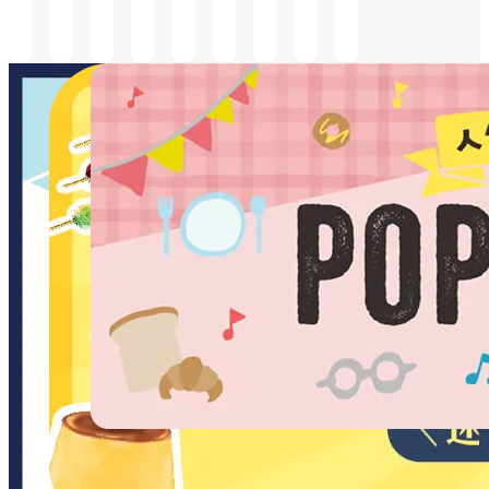
ご到
査
す）
査
※セ
着の
後
前
キュ
お客
リテ
さま
ィチ
のみ
ェッ
利用
ク後
可能
エリ
です
アの
ため
ご搭
乗お
よび
ご到
着の
お客
さま
のみ
利用