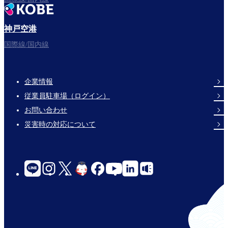
神戸空港
国際線/国内線
企業情報
Footer
従業員駐車場（ログイン）
Links
お問い合わせ
災害時の対応について
social-
links-
for-
jp-