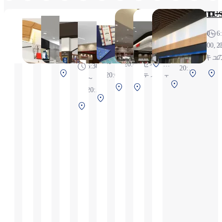
の貸切り
さま
利用がご
黒船
りくろ
サック
諸國屋
SORADELI
SORAMISE
旅・
TABITU
ロ
のみ
ーおじ
スバー
ざいま
SORA
利用
6:30
6:30～
6
さんの
す。その
6:30
6:00～
7:00~21:00
可能
6:00
～
20:00, 
2
店
為あそび
8:00
～
20:20, ※
です
～
21:00
セキュ
の
場のオー
～
中央タ
20:00
セキュリ
6:30
20:00,
ティチ
2
プン時間
中
北ター
20:00
ーミナ
ティチェ
～
※セ
ック後
は12:30か
北
央
ミナル
北
北ター
ル 2F 保
ック後エ
20:00,
キュ
リアの
ら営業と
タ
タ
2F 保
1
中
タ
ミナル
安検査
リアのた
※カ
リテ
めご搭
北
なりま
ー
ー
安検査
央
ー
2F 保安
前
めご搭乗
フェ
ィチ
および
タ
す。あら
ミ
ミ
後
タ
ミ
検査後
およびご
メニ
ェッ
到着の
ー
かじめご
ナ
ナ
ー
ナ
到着のお
ュー
ク後
客さま
ミ
了承くだ
ル
ル
ミ
ル
客さまの
は
エリ
み利用
ナ
さい。
2F
2F
ナ
2F
み利用可
6:30
アの
能です
ル
（SHOP
保
保
ル
保
能です
～
ため
2F
は通常通
安
安
2F
安
18:00
ご搭
保
り10:00か
検
検
保
検
まで
乗お
安
らの営業
査
査
安
査
のご
よび
検
となりま
後
前
検
前
提供,