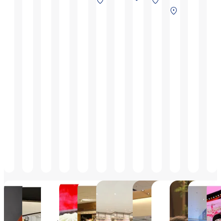
キュ
19:30）
17:30）
ドー
ーミナ
タ
ー
安検査
中
タ
ター
ミナ
リテ
◇貸切団
ル商
ル 4F
ー
ミ
前
央
ー
ミナ
ル 2F
ィチ
体利用の
品は
保安検
ミ
ナ
タ
ミ
ル
保安
ェッ
お知ら
7:30
査前
ナ
ル
ー
ナ
2F
検査
ク後
せ いつ
～
ル
2F
ミ
ル
保安
前
エリ
もボーネ
19:30
2F
保
2
ナ
2F
検査
アの
ルンドあ
まで
保
安
ル
保
前
ため
そびのせ
の販
安
検
2F
安
ご搭
かい大阪
売）
検
査
保
検
乗お
国際空港
査
前
安
査
よび
店をご利
前
検
後
ご到
用いただ
査
着の
き誠にあ
前
お客
りがとう
さま
ございま
のみ
す。 ・4
おたべ
HMV&BOOKS
Pâtisserie
551蓬
pon pon ×
いっぴ
いっぴ
伊丹空
JAL
利用
月28日
大阪国
SPOT
Moncher
莱
Chris.P（ポ
んさ
んさ
街
PL
可能
(水)
際空港
by 関西
ンポン×ク
ん。マ
ん。
です
6:00
店
旅日記
リスピー）
10:00～
ルシェ