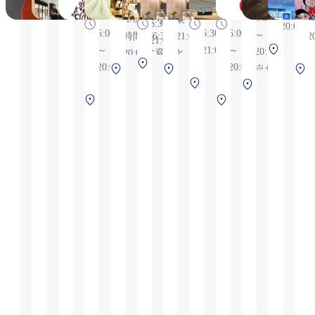
6:30～20:00,
6:30
6
～
12:00 ・5
6:00
※6/1より営業
～
6:30～
20:00
月 8日
6:00
6:30～
6:00
～
時間が6:30～
21:00
2
21:00
(金)
南
～
21:00
～
20:00,
20:00に変更と
中央
10:00～
タ
20:00
20:00
北ターミナ
中
※セ
なっておりま
ター
12:00 ・5
中央タ
ー
南
ル 2F 保安
央
キュ
す。
ミナ
月15日
南
ーミナ
南
ミ
タ
検査前
タ
リテ
ル
(金)
タ
ル 2F
タ
ナ
ー
ー
ィチ
2F
10:30～
ー
保安検
ー
ル
ミ
ミ
ェッ
保安
12:30 ・5
ミ
査前
ミ
2F
ナ
ナ
ク後
検査
月21日
ナ
ナ
保
ル
ル
エリ
2
前
(木)
ル
ル
安
2F
2F
アの
10:00～
2F
2F
検
保
保
ため
12:00 ・5
保
保
査
安
安
ご搭
月22日
安
安
後
検
検
乗お
(金)
検
検
査
査
よび
10:00～
査
査
後
前
ご到
12:00
後
後
着の
に団体様
お客