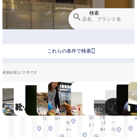
検索

これらの条件で検索
検索結果は 33 件です
関西旅
リアッ
喜八洲
ACTUS（ア
ボーネルン
キングス
コクミ
LUXUR
マ
日記
ト！
総本舗
クタス）
ドあそびの
カット
ンドラ
FLIGHT
ヨ
せかい
ッグ
6:30
9:00
11:00～
7
6:30
10:00～
9:00～
10:00～
～
～
19:00
6:30
～
20:00
20:00
18:00（キ
21:00,
20:00
2
中央タ
～
20:00,
（最終
ドキド最
（バ
中
北
ーミナ
21:00
中央
※セ
受付は
終受付
トン
中央タ
央
タ
ル 4F 保
北
中央
ター