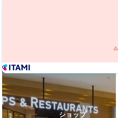
メ
イ
ン
コ
ン
テ
ン
ツ
に
移
動
ショップ