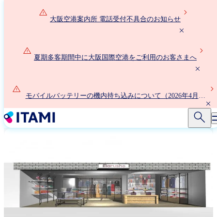
メ
イ
大阪空港案内所 電話受付不具合のお知らせ
ン
コ
ン
夏期多客期間中に大阪国際空港をご利用のお客さまへ
テ
ン
ツ
に
モバイルバッテリーの機内持ち込みについて（2026年4月24
移
日以降）
動