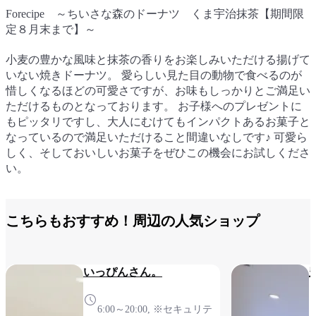
Forecipe ～ちいさな森のドーナツ くま宇治抹茶【期間限
Forecipe ～ちいさな森のドーナツ くま宇治抹茶【期間限
定８月末まで】～
定８月末まで】～
小麦の豊かな風味と抹茶の香りをお楽しみいただける揚げて
小麦の豊かな風味と抹茶の香りをお楽しみいただける揚げて
いない焼きドーナツ。 愛らしい見た目の動物で食べるのが
いない焼きドーナツ。 愛らしい見た目の動物で食べるのが
惜しくなるほどの可愛さですが、お味もしっかりとご満足い
惜しくなるほどの可愛さですが、お味もしっかりとご満足い
ただけるものとなっております。 お子様へのプレゼントに
ただけるものとなっております。 お子様へのプレゼントに
もピッタリですし、大人にむけてもインパクトあるお菓子と
もピッタリですし、大人にむけてもインパクトあるお菓子と
なっているので満足いただけること間違いなしです♪ 可愛ら
なっているので満足いただけること間違いなしです♪ 可愛ら
しく、そしておいしいお菓子をぜひこの機会にお試しくださ
しく、そしておいしいお菓子をぜひこの機会にお試しくださ
い。
い。
こちらもおすすめ！周辺の人気ショップ
いっぴんさん。
6:00～20:00, ※セキュリテ