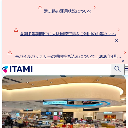
メ
イ
滑走路の運用状況について
ン
コ
ン
夏期多客期間中に大阪国際空港をご利用のお客さまへ
テ
ン
ツ
に
モバイルバッテリーの機内持ち込みについて（2026年4月24
移
日以降）
動