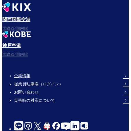
関西国際空港
国際線/国内線
神戸空港
国際線/国内線
企業情報
Footer
従業員駐車場（ログイン）
Links
お問い合わせ
災害時の対応について
social-