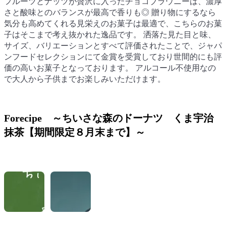
フルーツとナッツが贅沢に入ったチョコブラウニーは、濃厚
フルーツとナッツが贅沢に入ったチョコブラウニーは、濃厚
さと酸味とのバランスが最高で香りも◎ 贈り物にするなら
さと酸味とのバランスが最高で香りも◎ 贈り物にするなら
気分も高めてくれる見栄えのお菓子は最適で、こちらのお菓
気分も高めてくれる見栄えのお菓子は最適で、こちらのお菓
子はそこまで考え抜かれた逸品です。 洒落た見た目と味、
子はそこまで考え抜かれた逸品です。 洒落た見た目と味、
サイズ、バリエーションとすべて評価されたことで、ジャパ
サイズ、バリエーションとすべて評価されたことで、ジャパ
ンフードセレクションにて金賞を受賞しており世間的にも評
ンフードセレクションにて金賞を受賞しており世間的にも評
価の高いお菓子となっております。 アルコール不使用なの
価の高いお菓子となっております。 アルコール不使用なの
で大人から子供までお楽しみいただけます。
で大人から子供までお楽しみいただけます。
Forecipe ～ちいさな森のドーナツ くま宇治
抹茶【期間限定８月末まで】～