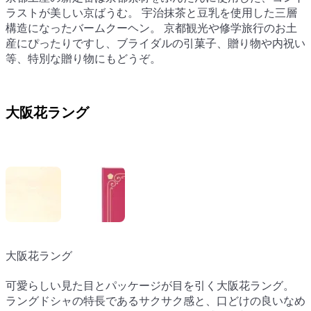
ラストが美しい京ばうむ。 宇治抹茶と豆乳を使用した三層
ラストが美しい京ばうむ。 宇治抹茶と豆乳を使用した三層
構造になったバームクーヘン。 京都観光や修学旅⾏のお⼟
構造になったバームクーヘン。 京都観光や修学旅⾏のお⼟
産にぴったりですし、ブライダルの引菓⼦、贈り物や内祝い
産にぴったりですし、ブライダルの引菓⼦、贈り物や内祝い
等、特別な贈り物にもどうぞ。
等、特別な贈り物にもどうぞ。
大阪花ラング
大阪花ラング
大阪花ラング
可愛らしい見た目とパッケージが目を引く大阪花ラング。
可愛らしい見た目とパッケージが目を引く大阪花ラング。
ラングドシャの特長であるサクサク感と、口どけの良いなめ
ラングドシャの特長であるサクサク感と、口どけの良いなめ