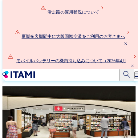
メ
イ
滑走路の運用状況について
ン
コ
ン
夏期多客期間中に大阪国際空港をご利用のお客さまへ
テ
ン
ツ
に
モバイルバッテリーの機内持ち込みについて（2026年4月24
移
日以降）
動