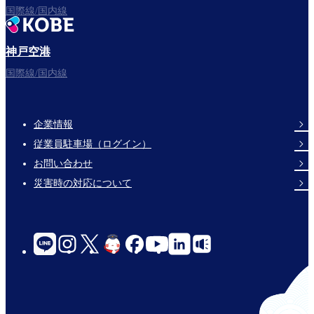
国際線/国内線
神戸空港
国際線/国内線
企業情報
Footer
従業員駐車場（ログイン）
Links
お問い合わせ
災害時の対応について
social-
links-
for-
jp-