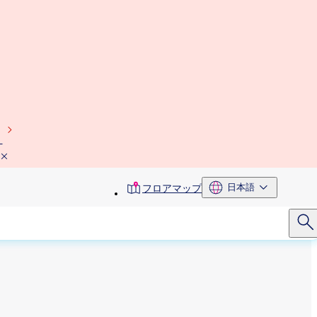
）
toolbar
日本語
フロアマップ
menu