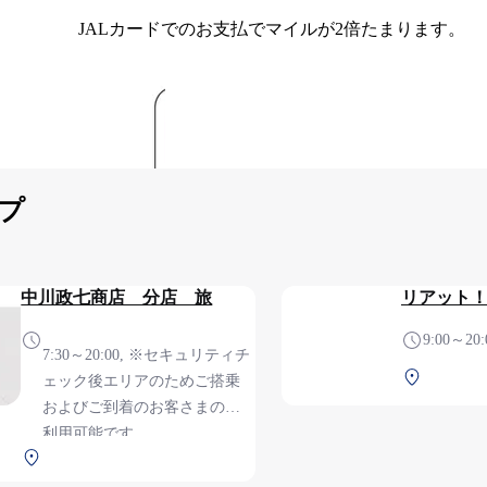
JALカードでのお支払でマイルが2倍たまります。
プ
中川政七商店 分店 旅
リアット
9:00～20:
7:30～20:00, ※セキュリティチ
北ターミナ
ェック後エリアのためご搭乗
およびご到着のお客さまのみ
利用可能です
北ターミナル 2F 保安検査後