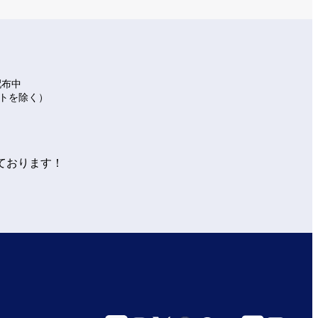
配布中
イトを除く）
ております！