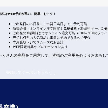
免税はWEB予約が早い、簡単、おトク！
ご出発日の25日前～ご出発日当日までご予約可能
新規会員・オンライン注文限定！免税価格＋3%割引クーポン
ご出発の3時間前までオンライン注文可能（0:00～9:00のフラ
売切れ必至の人気商品も事前に予約できるので安心
専用受取レジでスムーズなお会計
WEB限定特典やプロモーションあり
たくさんの商品をご用意して、皆様のご利用を心よりおまちし
登録してクーポンをもらう
丹空港）