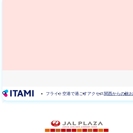
メ
イ
ン
コ
ン
テ
ン
ツ
に
移
動
フライト
空港で過ごす
アクセス
関西からの旅
お