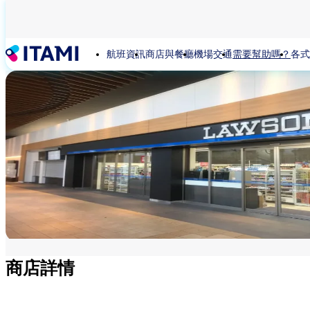
移
至
主
航班資訊
商店與餐廳
機場交通
需要幫助嗎？
各式
內
容
商店詳情