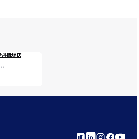
伊丹機場店
00
2F 安檢前
Social