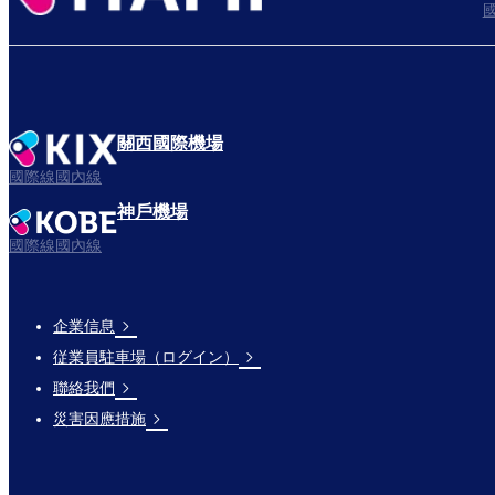
關西國際機場
國際線國內線
神戶機場
國際線國內線
企業信息
Footer
従業員駐車場（ログイン）
Links
聯絡我們
災害因應措施