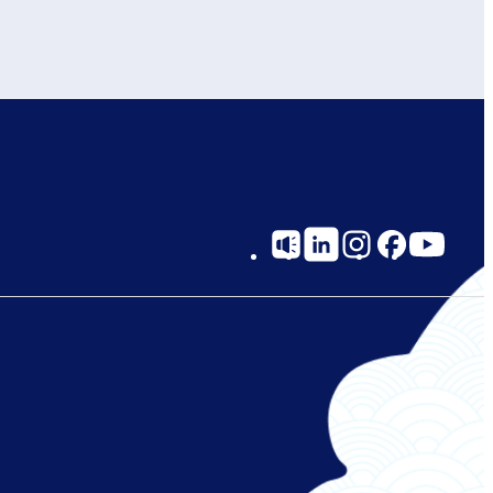
Social
Links