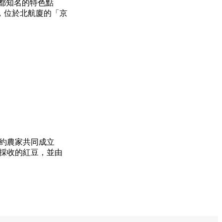
京都知名的特色點
，位於北航廈的「京
契約農家共同成立
TABE協會」，將
福井縣若狹町，在
峨豆腐森嘉的豆
培採收的紅豆，並由
再製成OTABE。
的「瓜割之水」，
南航廈亦可購買。