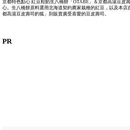
京都特色點心 紅豆粒餡生八橋餅「OTABE」＆京都高湯豆皮
心。生八橋餅原料選用北海道契約農家栽種的紅豆，以及本店
都高湯豆皮壽司釣狐」則販賣廣受喜愛的豆皮壽司。
PR