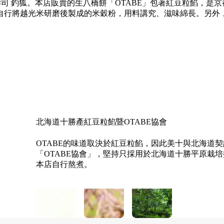
壽司 釣狐。本店販賣的生八橋餅「OTABE」包著紅豆粒餡，是
自行將越光米研磨後製成的米穀粉，用料講究、滋味綿長。另外
北海道十勝產紅豆粒餡暨OTABE協會
日本國產越光米
日本百大名水 瓜割之水
京都高湯豆皮壽司 釣狐
OTABE的味道取決於紅豆粒餡，因此美十與北海道
米是生八橋餅的主要原料之一。我們也為米成立了「O
生八橋餅的麵團採用甘甜的泉水。美十若狹工廠位於
「京都高湯豆皮壽司 釣狐」的豆皮壽司嚴選來自嵯
「OTABE協會」，堅持只採用於北海道十勝平原栽
選用的日本國產特別栽種稻米由糙米研磨成米穀粉後，
鄰近山林裡的天德寺境內深處，有一泓從岩石間湧出
皮，經由高湯燉煮，吸滿了湯裡的美味精華，如今在
本店自行熬煮。
水質極為純淨，富含礦物質。