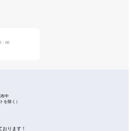
0：00
F 安檢後
配布中
イトを除く）
ております！