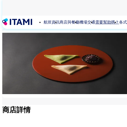
移
至
主
航班資訊
商店與餐廳
機場交通
需要幫助嗎？
各式
內
容
商店詳情