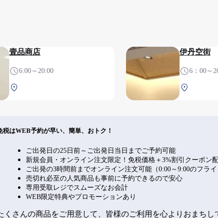
壹品商店
伊丹空街
6:00～20:00
6：00～2
南航廈 2F 安檢後
南航廈 2
免税はWEB予約が早い、簡単、おトク！
ご出発日の25日前～ご出発日当日までご予約可能
新規会員・オンライン注文限定！免税価格＋3%割引クーポン
ご出発の3時間前までオンライン注文可能（0:00～9:00のフラ
売切れ必至の人気商品も事前に予約できるので安心
専用受取レジでスムーズなお会計
WEB限定特典やプロモーションあり
たくさんの商品をご用意して、皆様のご利用を心よりおまちし