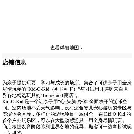
查看详细地图
店铺信息
为亲子提供玩耍、学习与成长的场所。集合了可供亲子用全身
尽情玩耍的“Kid-O-Kid（キドキド）”与可试用并选购来自世
界各地精选玩具的“Bornelund 商店”。
Kid-O-Kid 是一个让亲子用“心·头脑·身体”全面放开的游乐空
间。室内场地不受天气影响，设有适合婴儿安心游玩的专区与
表演体验区等，多样化的游玩项目一应俱全。在 Kid-O-Kid 的
首个户外玩乐区，可以在大型动感游具上用全身尽情玩耍。
商店根据发育阶段陈列世界各地的玩具，顾客可一边拿起试玩
一边挑选。