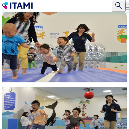
跳
转
到
主
要
内
容