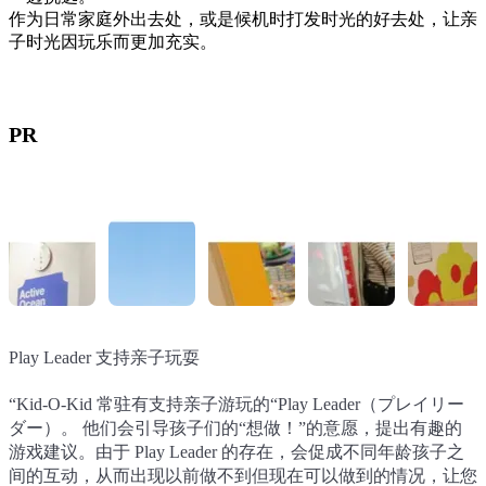
作为日常家庭外出去处，或是候机时打发时光的好去处，让亲
子时光因玩乐而更加充实。
PR
Play Leader 支持亲子玩耍
户外游乐区
室内游乐区
表演与创意区
婴儿专用区
Bornelund 商店
“Kid-O-Kid 常驻有支持亲子游玩的“Play Leader（プレイリー
“Kid-O-Kid 首次登场的户外游乐区。 可在高达 4 米的动感游
不受天气影响，亲子可以享受各种游玩项目。 从球池和大型
这是一个可以自由表达自己喜好的空间。 可在玻璃窗或大张
供婴儿安心、舒适游玩的专用区域。 以婴儿视线为出发点，
一家依发育阶段陈列世界玩具的商店。 不仅可以购买在 Kid-
ダー）。 他们会引导孩子们的“想做！”的意愿，提出有趣的
具上像爬树一样用全身玩耍。夏季还可进行水上嬉戏。”
蹦床等尽情活动身体的游戏，到角色扮演、积木以及绘画等在
纸上绘画、进行自由组装游戏，并计划举办工作坊与育儿讲座
设置了许多可看、可听、可触摸的装置。场内配有哺乳室与尿
O-Kid 试玩后喜欢的玩具，还可挑选适合送礼或作为伴手礼，
游戏建议。由于 Play Leader 的存在，会促成不同年龄孩子之
家无法体验的大尺度玩法，均可畅玩。
等活动。
布更换台，让爸爸妈妈也能安心使用。
或适合在机上使用的玩具。经过儿童发育与游戏学习训练的工
间的互动，从而出现以前做不到但现在可以做到的情况，让您
作人员将协助您为孩子挑选合适的玩具。