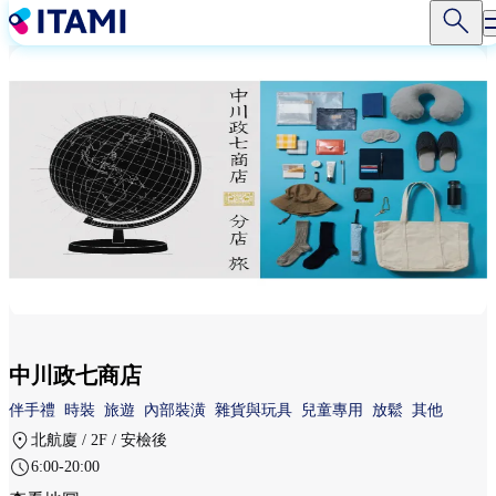
移
至
主
內
容
中川政七商店
伴手禮
時裝
旅遊
內部裝潢
雜貨與玩具
兒童專用
放鬆
其他
北航廈 / 2F / 安檢後
6:00-20:00