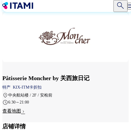
跳
转
到
主
要
内
容
Pâtisserie Moncher by 关西旅日记
特产
KIX-ITM卡折扣
中央航站楼 / 2F / 安检前
6:30～21:00
查看地图
店铺详情