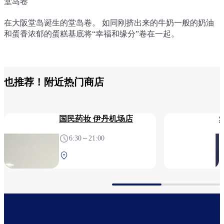
堂岛卷
堂岛布朗卷
堂岛蜂蜜蛋糕
在大阪堂岛诞生的堂岛卷。 如同刚挤出来的牛奶一般的奶油
＜将机场限定商品＞“堂岛卷”的奶油和比利时嘉利宝白巧克力
将与堂岛有渊缘的食材“米粉”和“堂岛卷”的奶油揉合在一起，
和蛋香浓郁的蛋糕基底将“幸福和缘分”卷在一起。
混合在一起，再用蛋香浓郁的湿滑蛋糕基底卷成卷。高档的美
加入金合欢蜂蜜，烤制成湿滑的蜂蜜蛋糕。其特点是甜味温
味使茶歇时间更加优雅。
和、口感软松弹牙。
也推荐！附近热门商店
国民药妆 伊丹机场店
6:30～21:00
中央航站楼 2F 安检前